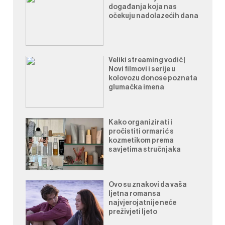
događanja koja nas
očekuju nadolazećih dana
Veliki streaming vodič |
Novi filmovi i serije u
kolovozu donose poznata
glumačka imena
Kako organizirati i
pročistiti ormarić s
kozmetikom prema
savjetima stručnjaka
Ovo su znakovi da vaša
ljetna romansa
najvjerojatnije neće
preživjeti ljeto