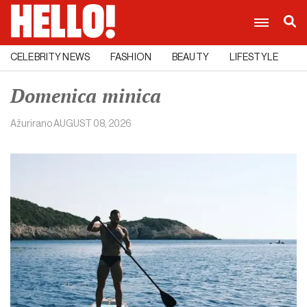
CELEBRITY NEWS
FASHION
BEAUTY
LIFESTYLE
C
Domenica minica
Ažurirano
AUGUST 08, 2026