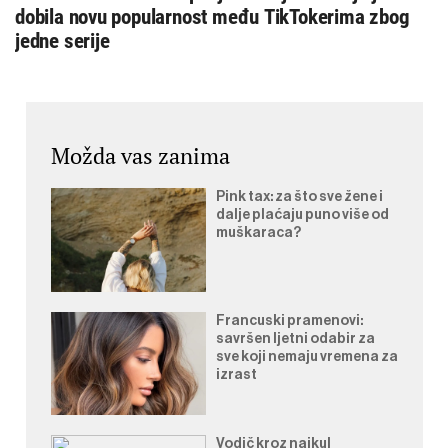
dobila novu popularnost među TikTokerima zbog
jedne serije
Možda vas zanima
Pink tax: za što sve žene i
dalje plaćaju puno više od
muškaraca?
Francuski pramenovi:
savršen ljetni odabir za
sve koji nemaju vremena za
izrast
Vodič kroz najkul