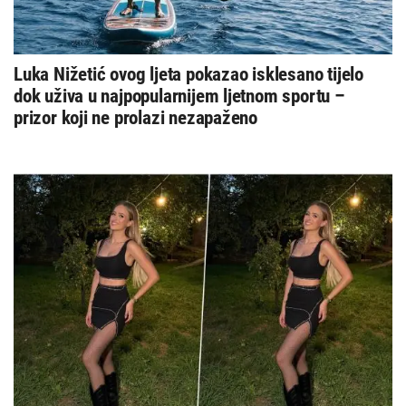
Luka Nižetić ovog ljeta pokazao isklesano tijelo
dok uživa u najpopularnijem ljetnom sportu –
prizor koji ne prolazi nezapaženo