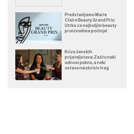
Predstavljamo Marie
Claire Beauty Grand Prix:
Utrka za najboljim beauty
proizvodima počinje!
Krize ženskih
prijateljstava: Zašto neki
odnosi puknu, a neki
ostave neizbrisiv trag