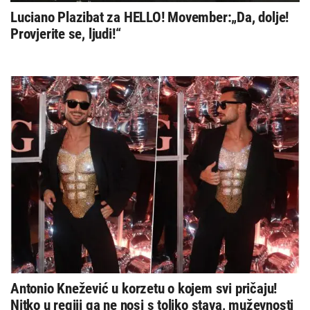
Luciano Plazibat za HELLO! Movember:„Da, dolje!
Provjerite se, ljudi!“
Antonio Knežević u korzetu o kojem svi pričaju!
Nitko u regiji ga ne nosi s toliko stava, muževnosti