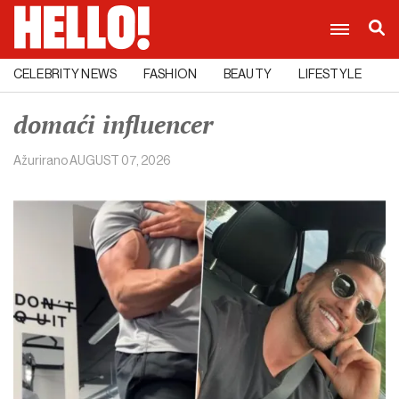
CELEBRITY NEWS
FASHION
BEAUTY
LIFESTYLE
C
domaći influencer
Ažurirano
AUGUST 07, 2026