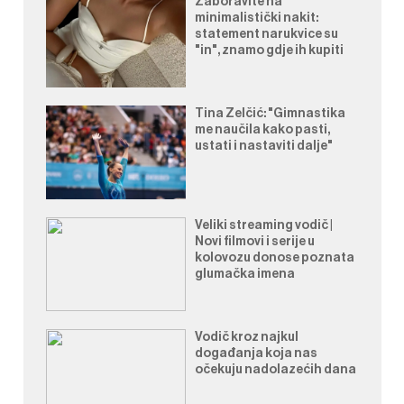
Zaboravite na
minimalistički nakit:
statement narukvice su
"in", znamo gdje ih kupiti
Tina Zelčić: "Gimnastika
me naučila kako pasti,
ustati i nastaviti dalje"
Veliki streaming vodič |
Novi filmovi i serije u
kolovozu donose poznata
glumačka imena
Vodič kroz najkul
događanja koja nas
očekuju nadolazećih dana