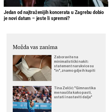
Jedan od najtraženijih koncerata u Zagrebu dobio
je novi datum – jeste li spremni?
Možda vas zanima
Zaboravite na
minimalistički nakit:
statement narukvice su
"in", znamo gdje ih kupiti
Tina Zelčić: "Gimnastika
me naučila kako pasti,
ustati i nastaviti dalje"