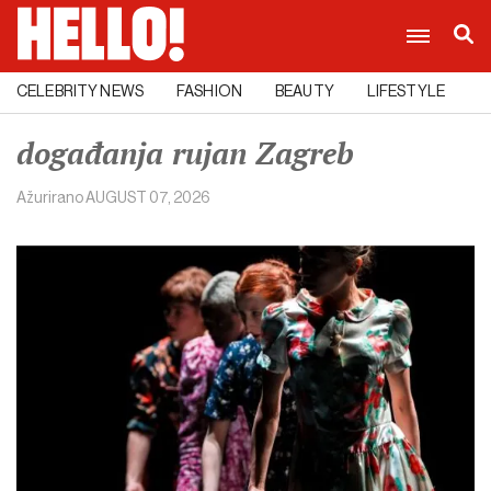
CELEBRITY NEWS
FASHION
BEAUTY
LIFESTYLE
C
događanja rujan Zagreb
Ažurirano
AUGUST 07, 2026