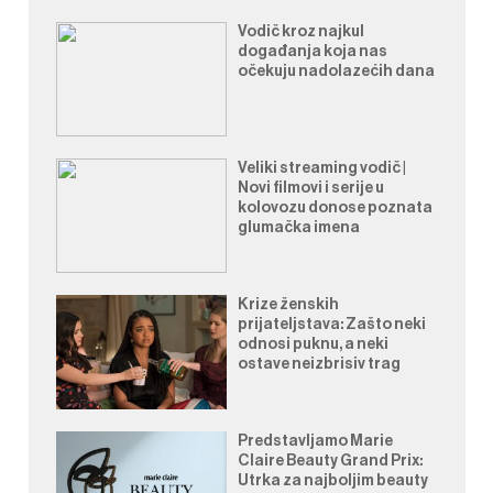
Vodič kroz najkul
događanja koja nas
očekuju nadolazećih dana
Veliki streaming vodič |
Novi filmovi i serije u
kolovozu donose poznata
glumačka imena
Krize ženskih
prijateljstava: Zašto neki
odnosi puknu, a neki
ostave neizbrisiv trag
Predstavljamo Marie
Claire Beauty Grand Prix:
Utrka za najboljim beauty