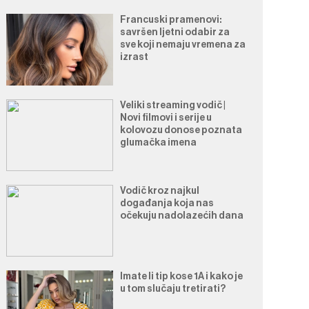
Francuski pramenovi:
savršen ljetni odabir za
sve koji nemaju vremena za
izrast
Veliki streaming vodič |
Novi filmovi i serije u
kolovozu donose poznata
glumačka imena
Vodič kroz najkul
događanja koja nas
očekuju nadolazećih dana
Imate li tip kose 1A i kako je
u tom slučaju tretirati?