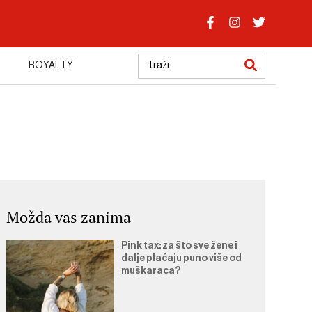
ROYALTY
Možda vas zanima
Pink tax: za što sve žene i
dalje plaćaju puno više od
muškaraca?