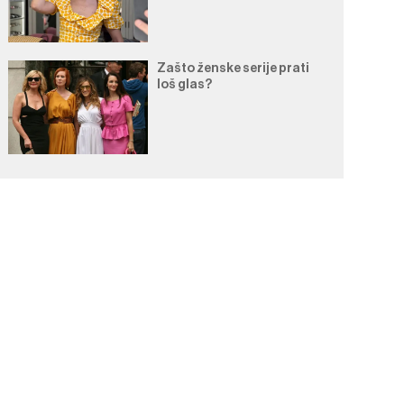
Zašto ženske serije prati
loš glas?