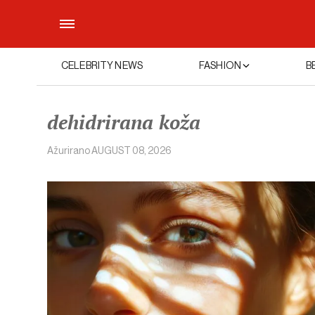
CELEBRITY NEWS
FASHION
B
dehidrirana koža
Ažurirano
AUGUST 08, 2026