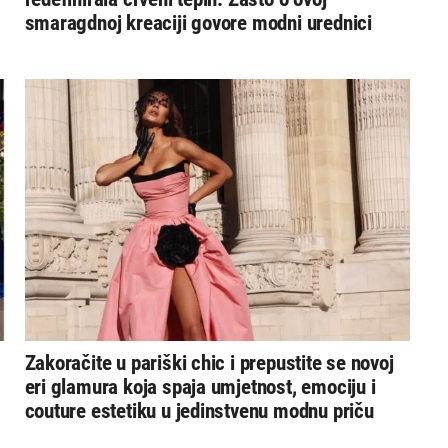
smaragdnoj kreaciji govore modni urednici
Zakoračite u pariški chic i prepustite se novoj
eri glamura koja spaja umjetnost, emociju i
couture estetiku u jedinstvenu modnu priču