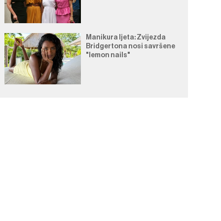
Manikura ljeta: Zvijezda
Bridgertona nosi savršene
"lemon nails"