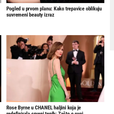
Pogled u prvom planu: Kako trepavice oblikuju
suvremeni beauty izraz
Rose Byrne u CHANEL haljini koja je
redefinirala crveni tepih: Zašto o ovoj