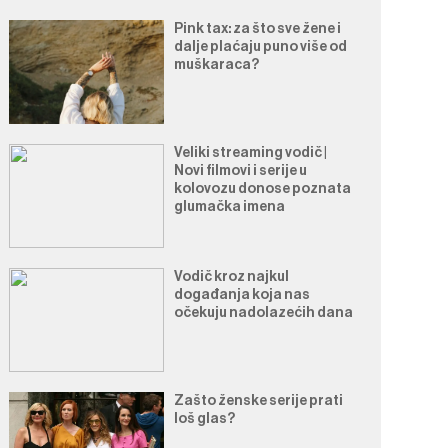
Pink tax: za što sve žene i
dalje plaćaju puno više od
muškaraca?
Veliki streaming vodič |
Novi filmovi i serije u
kolovozu donose poznata
glumačka imena
Vodič kroz najkul
događanja koja nas
očekuju nadolazećih dana
Zašto ženske serije prati
loš glas?