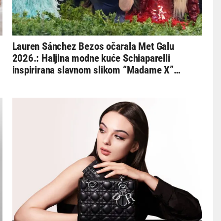
Lauren Sánchez Bezos očarala Met Galu
2026.: Haljina modne kuće Schiaparelli
inspirirana slavnom slikom “Madame X”
izazvala je najviše reakcija