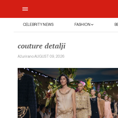
CELEBRITY NEWS
FASHION
B
couture detalji
Ažurirano
AUGUST 09, 2026