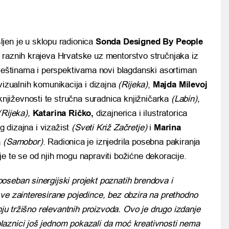
jen je u sklopu radionica
Sonda Designed By People
iz raznih krajeva Hrvatske uz mentorstvo stručnjaka iz
ještinama i perspektivama novi blagdanski asortiman
vizualnih komunikacija i dizajna
(Rijeka)
,
Majda Milevoj
 književnosti te stručna suradnica knjižničarka
(Labin),
(Rijeka),
Katarina Ričko,
dizajnerica i ilustratorica
dizajna i vizažist
(Sveti Križ Začretje)
i
Marina
a
(Samobor)
. Radionica je iznjedrila posebna pakiranja
e te se od njih mogu napraviti božićne dekoracije.
oseban sinergijski projekt poznatih brendova i
ve zainteresirane pojedince, bez obzira na prethodno
anju tržišno relevantnih proizvoda. Ovo je drugo izdanje
laznici još jednom pokazali da moć kreativnosti nema