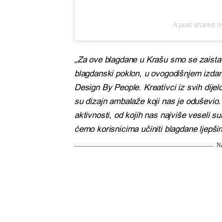
A post shared b
„Za ove blagdane u Krašu smo se zaista pot
blagdanski poklon, u ovogodišnjem izdan
Design By People. Kreativci iz svih dij
su dizajn ambalaže koji nas je oduševio
aktivnosti, od kojih nas najviše veseli 
ćemo korisnicima učiniti blagdane ljepši
Na