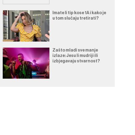
Imate li tip kose 1A i kako je
u tom slučaju tretirati?
Zašto mladi sve manje
izlaze: Jesu li mudriji ili
izbjegavaju stvarnost?