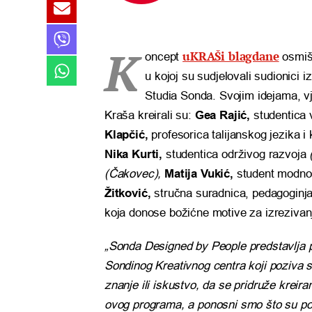
K
uKRAŠi blagdane
oncept
osmišl
u kojoj su sudjelovali sudionici 
Studia Sonda. Svojim idejama, v
Kraša kreirali su:
Gea Rajić,
studentica 
Klapčić,
profesorica talijanskog jezika i
Nika Kurti,
studentica održivog razvoja
(Čakovec),
Matija Vukić,
student modnog 
Žitković,
stručna suradnica, pedagoginj
koja donose božićne motive za izrezivanj
„Sonda Designed by People predstavlja p
Sondinog Kreativnog centra koji poziva s
znanje ili iskustvo, da se pridruže kreir
ovog programa, a ponosni smo što su po