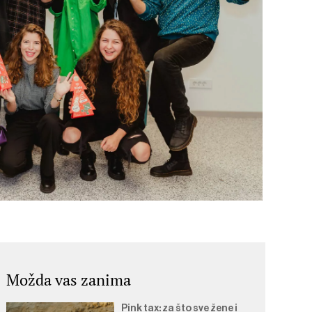
Možda vas zanima
Pink tax: za što sve žene i