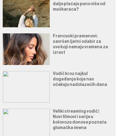
dalje plaćaju puno više od
muškaraca?
Francuski pramenovi:
savršen ljetni odabir za
sve koji nemaju vremena za
izrast
Vodič kroz najkul
događanja koja nas
očekuju nadolazećih dana
Veliki streaming vodič |
Novi filmovi i serije u
kolovozu donose poznata
glumačka imena