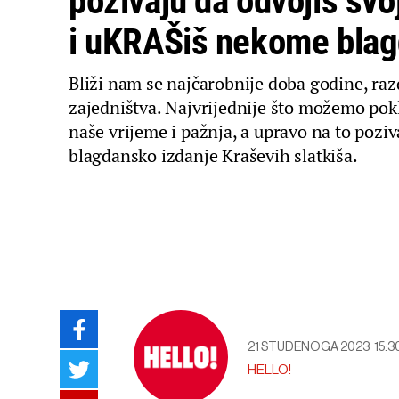
pozivaju da odvojiš svo
i uKRAŠiš nekome bla
Bliži nam se najčarobnije doba godine, raz
zajedništva. Najvrijednije što možemo pok
naše vrijeme i pažnja, a upravo na to pozi
blagdansko izdanje Kraševih slatkiša.
21 STUDENOGA 2023
15:3
HELLO!