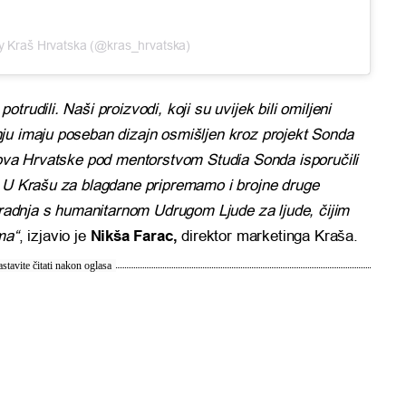
y Kraš Hrvatska (@kras_hrvatska)
rudili. Naši proizvodi, koji su uvijek bili omiljeni
ju imaju poseban dizajn osmišljen kroz projekt Sonda
elova Hrvatske pod mentorstvom Studia Sonda isporučili
. U Krašu za blagdane pripremamo i brojne druge
suradnja s humanitarnom Udrugom Ljude za ljude, čijim
ma“
, izjavio je
Nikša Farac,
direktor marketinga Kraša.
stavite čitati nakon oglasa