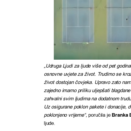
„Udruga Ljudi za ljude više od pet godin
osnovne uvjete za život. Trudimo se kroz 
život dostojan čovjeka. Upravo zato nam
zajedno imamo priliku uljepšati blagdan
zahvalni svim ljudima na dodatnom trudu,
Uz osigurane poklon pakete i donacije, dob
poklonjeno vrijeme“,
poručila je
Branka B
ljude.