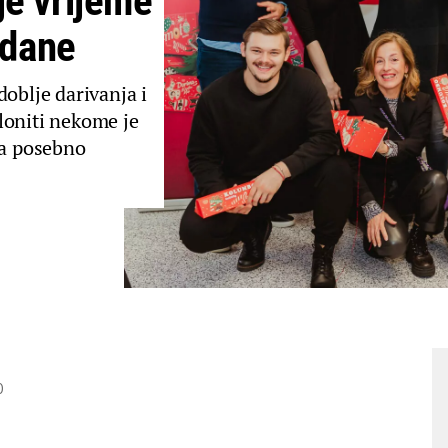
je vrijeme
gdane
doblje darivanja i
loniti nekome je
va posebno
0