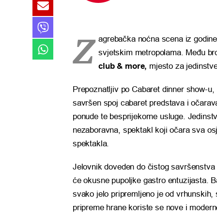
Z
agrebačka noćna scena iz godine
svjetskim metropolama. Među bro
club & more,
mjesto za jedinstv
Prepoznatljiv po Cabaret dinner show-u,
savršen spoj cabaret predstava i očara
ponude te besprijekorne usluge. Jedinst
nezaboravna, spektakl koji očara sva osje
spektakla.
Jelovnik doveden do čistog savršenstva 
će okusne pupoljke gastro entuzijasta. Ba
svako jelo pripremljeno je od vrhunskih,
pripreme hrane koriste se nove i moderne 