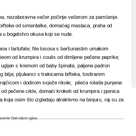
tima, nezaboravna večer počinje večerom za pamćenje.
 bifteka od simentalke, domaćeg maslaca, praha od
ra u bogatstvo okusa koji se nude.
ana i tartufate; file lososa s baršunastim umakom
ieom od krumpira i coulis od dimljene pečene paprike;
eni ugljen s kremom od baby špinata, paljene padron
g bilja; pljukanci s trakicama bifteka, tostiranim
jčicom i dodirom svježe rikole; pileća rolada punjena
 od pečene cikle, domaći kroketi od krumpira i pjenica
a koja osim što izgledaju atraktivno na tanjuru, raj su za
stavite čitati nakon oglasa