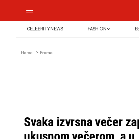
CELEBRITY NEWS
FASHION
B
Home
Promo
Svaka izvrsna večer za
ukusnom večerom, a u