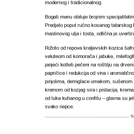
modernog i tradicionalnog.
Bogati menu obiluje brojnim specijalite
Predjelo poput ručno kosanog tatarskog
maslinovog ulja i tosta, odlična je uverti
Rižoto od repova kraljevskih kozica šafr
veluteom od komorača i jabuke, milefogll
janjeći kotleti pečeni na roštilju na drv
papričice i redukcija od vina i aromatično
pinjolima, demiglace umakom, sušenom ra
kremom od kozjeg sira i pistacija, krema
od luka kuhanog u confitu – glavna su jel
svako nepce.
Na