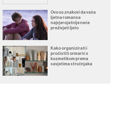
Ovo su znakovi da vaša
ljetna romansa
najvjerojatnije neće
preživjeti ljeto
Kako organizirati i
pročistiti ormarić s
kozmetikom prema
savjetima stručnjaka