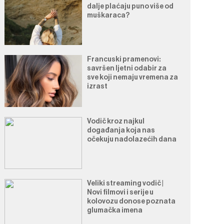
dalje plaćaju puno više od
muškaraca?
Francuski pramenovi:
savršen ljetni odabir za
sve koji nemaju vremena za
izrast
Vodič kroz najkul
događanja koja nas
očekuju nadolazećih dana
Veliki streaming vodič |
Novi filmovi i serije u
kolovozu donose poznata
glumačka imena