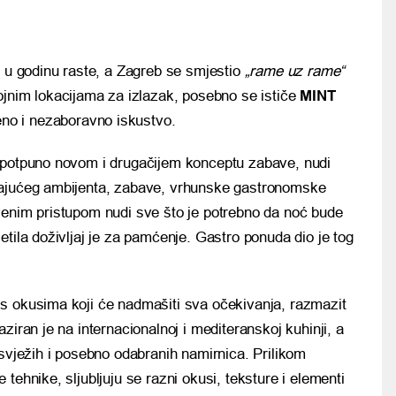
 u godinu raste, a Zagreb se smjestio
„rame uz rame“
jnim lokacijama za izlazak, posebno se ističe
MINT
eno i nezaboravno iskustvo.
 potpuno novom i drugačijem konceptu zabave, nudi
vajućeg ambijenta, zabave, vrhunske gastronomske
venim pristupom nudi sve što je potrebno da noć bude
tila doživljaj je za pamćenje. Gastro ponuda dio je tog
s okusima koji će nadmašiti sva očekivanja, razmazit
ziran je na internacionalnoj i mediteranskoj kuhinji, a
 svježih i posebno odabranih namirnica. Prilikom
tehnike, sljubljuju se razni okusi, teksture i elementi