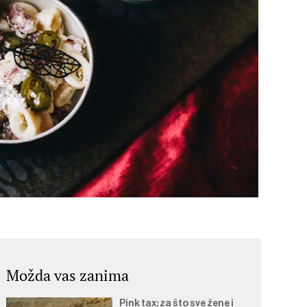
Možda vas zanima
Pink tax: za što sve žene i