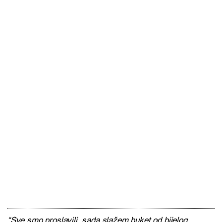
“Sve smo proslavili, sada slažem buket od bijelog