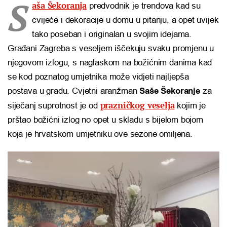
S
aša Šekoranja
predvodnik je trendova kad su
cvijeće i dekoracije u domu u pitanju, a opet uvijek
tako poseban i originalan u svojim idejama.
Građani Zagreba s veseljem iščekuju svaku promjenu u
njegovom izlogu, s naglaskom na božićnim danima kad
se kod poznatog umjetnika može vidjeti najljepša
postava u gradu. Cvjetni aranžman
Saše Šekoranje
za
prazničkog veselja
siječanj suprotnost je od
kojim je
prštao božićni izlog no opet u skladu s bijelom bojom
koja je hrvatskom umjetniku ove sezone omiljena.