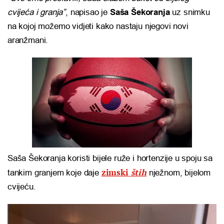
cvijeća i granja”
, napisao je
Saša Šekoranja
uz snimku
na kojoj možemo vidjeti kako nastaju njegovi novi
aranžmani.
Saša Šekoranja koristi bijele ruže i hortenzije u spoju sa
zimski
štih
tankim granjem koje daje
nježnom, bijelom
cvijeću.