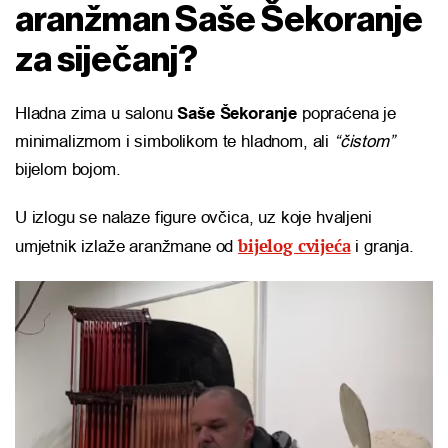
aranžman Saše Šekoranje
za siječanj?
Hladna zima u salonu
Saše Šekoranje
popraćena je
minimalizmom i simbolikom te hladnom, ali
“čistom”
bijelom bojom.
U izlogu se nalaze figure ovčica, uz koje hvaljeni
bijelog cvijeća
umjetnik izlaže aranžmane od
i granja.