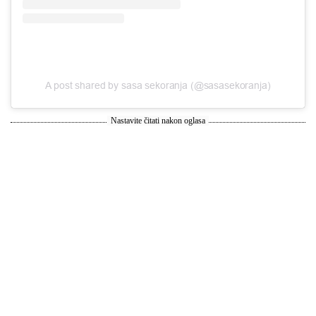
A post shared by sasa sekoranja (@sasasekoranja)
Nastavite čitati nakon oglasa