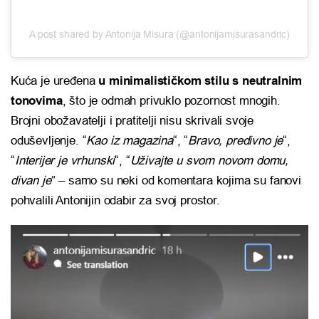
A post shared by Antonija Misura (@antonijamisurasandric)
Kuća je uređena
u minimalističkom stilu s neutralnim
tonovima
, što je odmah privuklo pozornost mnogih.
Brojni obožavatelji i pratitelji nisu skrivali svoje
oduševljenje. “
Kao iz magazina
“, “
Bravo, predivno je
“,
“
Interijer je vrhunski
“, “
Uživajte u svom novom domu,
divan je
” – samo su neki od komentara kojima su fanovi
pohvalili Antonijin odabir za svoj prostor.