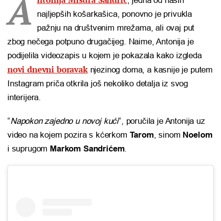
A
, jedna od naših
najljepših košarkašica, ponovno je privukla
pažnju na društvenim mrežama, ali ovaj put
zbog nečega potpuno drugačijeg. Naime, Antonija je
podijelila videozapis u kojem je pokazala kako izgleda
novi dnevni boravak
njezinog doma, a kasnije je putem
Instagram priča otkrila još nekoliko detalja iz svog
interijera.
“
Napokon zajedno u novoj kući
“, poručila je Antonija uz
video na kojem pozira s kćerkom
Tarom
, sinom
Noelom
i suprugom
Markom Sandrićem
.