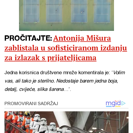
Antonija Mišura
PROČITAJTE:
zablistala u sofisticiranom izdanju
za izlazak s prijateljicama
Jedna korisnica društvene mreže komentirala je: ‘
Volim
vas, ali tako je sterilno. Nedostaje barem jedna boja,
detalj, cvijeće, slika šarena
…’.