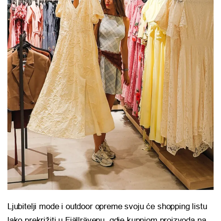
Ljubitelji mode i outdoor opreme svoju će shopping listu
lako prekrižiti u Fjällrävenu, gdje kupnjom proizvoda na