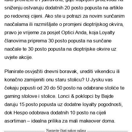
sniženju ostvaruju dodatnih 20 posto popusta na artikle
po redovnoj cijeni. Ako ste u potrazi za novim sunčanim
naočalama ili razmišljate o promjeni dioptrijskog okvira,
pravo je vrijeme za posjet Optici Anda, koja Loyalty
članovima priprema 30 posto popusta na sunčane
naočale te 30 posto popusta na dioptrijske okvire uz
uvjete akcije.
Planirate osvježiti dnevni boravak, urediti vikendicu ili
konačno zamijeniti onu staru stolicu? U Jysku vas
čekaju popusti od 20 do 50 posto na odabrane stoliće te
gaming stolove i stolice. Lonci & poklopci by Bajde
daruju 15 posto popusta uz dodatne loyalty pogodnosti,
dok Hespo odobrava dodatnih 10 posto na cijeli
asortiman – idealna prilika za mali makeover doma.
Nastavite čitati nakon oglasa