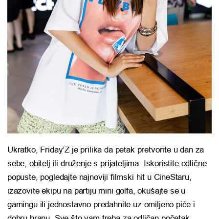
Ukratko, Friday’Z je prilika da petak pretvorite u dan za
sebe, obitelj ili druženje s prijateljima. Iskoristite odlične
popuste, pogledajte najnoviji filmski hit u CineStaru,
izazovite ekipu na partiju mini golfa, okušajte se u
gamingu ili jednostavno predahnite uz omiljeno piće i
dobru hranu. Sve što vam treba za odličan početak