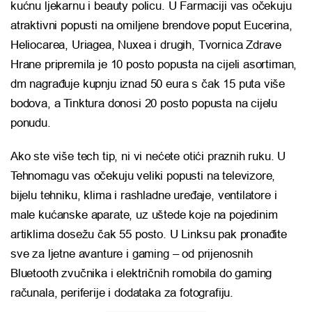
kućnu ljekarnu i beauty policu. U Farmaciji vas očekuju
atraktivni popusti na omiljene brendove poput Eucerina,
Heliocarea, Uriagea, Nuxea i drugih, Tvornica Zdrave
Hrane pripremila je 10 posto popusta na cijeli asortiman,
dm nagrađuje kupnju iznad 50 eura s čak 15 puta više
bodova, a Tinktura donosi 20 posto popusta na cijelu
ponudu.
Ako ste više tech tip, ni vi nećete otići praznih ruku. U
Tehnomagu vas očekuju veliki popusti na televizore,
bijelu tehniku, klima i rashladne uređaje, ventilatore i
male kućanske aparate, uz uštede koje na pojedinim
artiklima dosežu čak 55 posto. U Linksu pak pronađite
sve za ljetne avanture i gaming – od prijenosnih
Bluetooth zvučnika i električnih romobila do gaming
računala, periferije i dodataka za fotografiju.