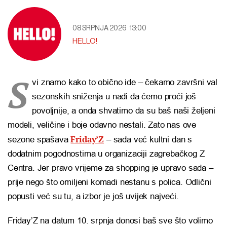
08 SRPNJA 2026
13:00
HELLO!
S
vi znamo kako to obično ide – čekamo završni val
sezonskih sniženja u nadi da ćemo proći još
povoljnije, a onda shvatimo da su baš naši željeni
modeli, veličine i boje odavno nestali. Zato nas ove
Friday’Z
sezone spašava
– sada već kultni dan s
dodatnim pogodnostima u organizaciji zagrebačkog Z
Centra. Jer pravo vrijeme za shopping je upravo sada –
prije nego što omiljeni komadi nestanu s polica. Odlični
popusti već su tu, a izbor je još uvijek najveći.
Friday’Z na datum 10. srpnja donosi baš sve što volimo