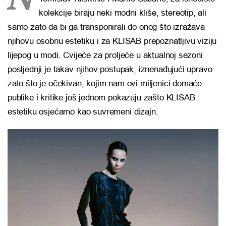
kolekcije biraju neki modni kliše, stereotip, ali
samo zato da bi ga transponirali do onog što izražava
njihovu osobnu estetiku i za KLISAB prepoznatljivu viziju
lijepog u modi. Cvijeće za proljeće u aktualnoj sezoni
posljednji je takav njihov postupak, iznenađujući upravo
zato što je očekivan, kojim nam ovi miljenici domaće
publike i kritike još jednom pokazuju zašto KLISAB
estetiku osjećamo kao suvremeni dizajn.