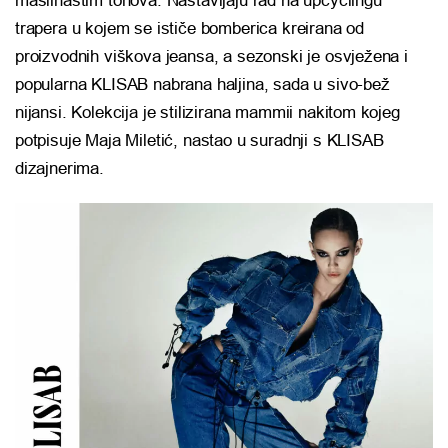
maslinastim tonova. Nastavljaju rad na upcyclingu
trapera u kojem se ističe bomberica kreirana od
proizvodnih viškova jeansa, a sezonski je osvježena i
popularna KLISAB nabrana haljina, sada u sivo-bež
nijansi. Kolekcija je stilizirana mammii nakitom kojeg
potpisuje Maja Miletić, nastao u suradnji s KLISAB
dizajnerima.