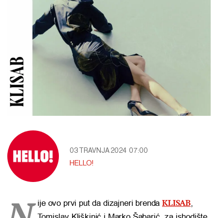
03 TRAVNJA 2024
07:00
HELLO!
N
KLISAB
ije ovo prvi put da dizajneri brenda
,
Tomislav Kliškinić i Marko Šabarić, za ishodište