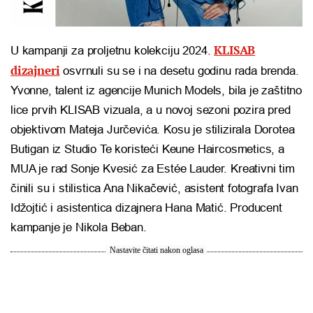
KLISAB
U kampanji za proljetnu kolekciju 2024.
dizajneri
osvrnuli su se i na desetu godinu rada brenda.
Yvonne, talent iz agencije Munich Models, bila je zaštitno
lice prvih KLISAB vizuala, a u novoj sezoni pozira pred
objektivom Mateja Jurčevića. Kosu je stilizirala Dorotea
Butigan iz Studio Te koristeći Keune Haircosmetics, a
MUA je rad Sonje Kvesić za Estée Lauder. Kreativni tim
činili su i stilistica Ana Nikačević, asistent fotografa Ivan
Idžojtić i asistentica dizajnera Hana Matić. Producent
kampanje je Nikola Beban.
Nastavite čitati nakon oglasa