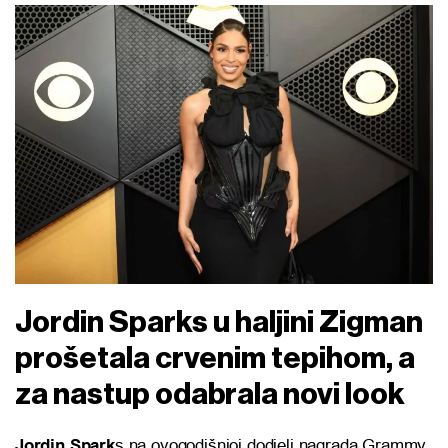
Jordin Sparks u haljini Zigman
prošetala crvenim tepihom, a
za nastup odabrala novi look
Jordin Spark
s na ovogodišnjoj dodjeli nagrada Grammy