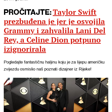
Taylor Swift
PROČITAJTE:
prezbuđena je jer je osvojila
Grammy i zahvalila Lani Del
Rey, a Celine Dion potpuno
izignorirala
Pogledajte fantastičnu haljinu koju je za lijepu američku
zvijezdu osmislio naš poznati dizajner iz Rijeke!