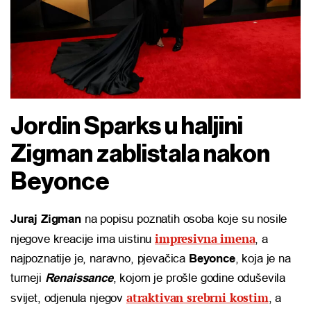
Jordin Sparks u haljini
Zigman zablistala nakon
Beyonce
Juraj Zigman
na popisu poznatih osoba koje su nosile
impresivna imena
njegove kreacije ima uistinu
, a
najpoznatije je, naravno, pjevačica
Beyonce
, koja je na
turneji
Renaissance
, kojom je prošle godine oduševila
atraktivan srebrni kostim
svijet, odjenula njegov
, a