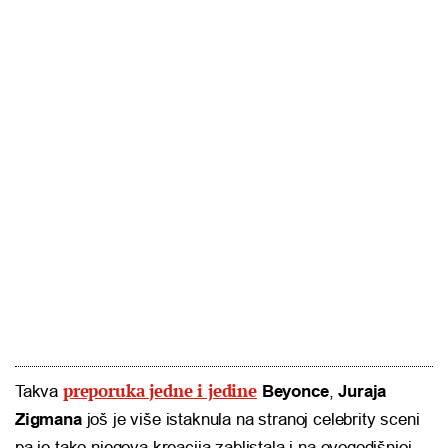
preporuka jedne i jedine
Takva
Beyonce
,
Juraja
Zigmana
još je više istaknula na stranoj celebrity sceni
pa je tako njegova kreacija zablistala i na ovogodišnjoj