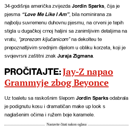
34-godišnja američka zvijezda
Jordin Sparks
, čija je
pjesma
“Love Me Like I Am”
, bila nominirana za
najbolju suvremenu duhovnu pjesmu, na crveni je tepih
stigla u dugačkoj crnoj haljini sa zanimljivim detaljima na
vratu,
“prorezom ključanicom”
na dekolteu te
prepoznatljivim srednjim dijelom u obliku korzeta, koji je
svojevrsni zaštitni znak
Juraja Zigmana
.
Jay-Z napao
PROČITAJTE:
Grammyje zbog Beyonce
Uz toaletu sa raskošnim šlepom
Jordin Sparks
odabrala
je podignutu kosu i dramatičan make up look s
naglašenim očima i ružem boje karamele.
Nastavite čitati nakon oglasa