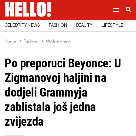
CELEBRITY NEWS
FASHION
BEAUTY
LIFESTYLE
C
Home
Fashion
Modne vijesti
Po preporuci Beyonce: U
Zigmanovoj haljini na
dodjeli Grammyja
zablistala još jedna
zvijezda