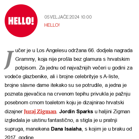
05 VELJAČE 2024
10:00
HELLO!
J
učer je u Los Angelesu održana 66. dodjela nagrada
Grammy, koja nije prošla bez glamura s hrvatskim
potpisom. Za jednu od najvažnijih večeri u godini za
vodeće glazbenike, ali i brojne celebrityje s A-liste,
brojne slavne dame itekako su se potrudile, a jedna je
poznata pjevačica na crvenom tepihu privukla je pažnju
posebnom crnom toaletom koju je dizajnirao hrvatski
Juraj Zigman
dizajner
.
Jordin Sparks
u haljini Zigman
izgledala je uistinu fantastično, a stigla je u pratnji
supruga, manekena
Dana Isaiaha
, s kojim je u braku od
2017. godine.