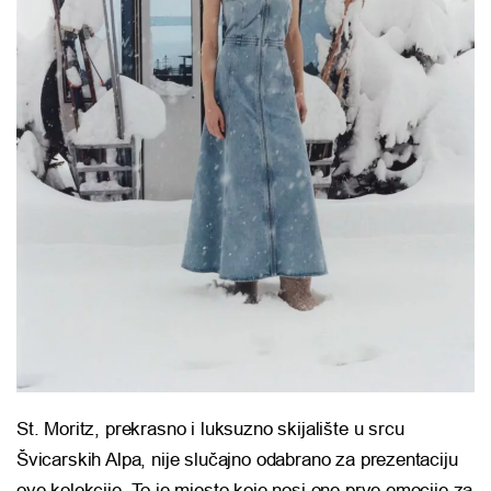
St. Moritz, prekrasno i luksuzno skijalište u srcu
Švicarskih Alpa, nije slučajno odabrano za prezentaciju
ove kolekcije. To je mjesto koje nosi one prve emocije za