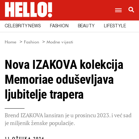
CELEBRITY NEWS
FASHION
BEAUTY
LIFESTYLE
C
Home
Fashion
Modne vijesti
Nova IZAKOVA kolekcija
Memoriae oduševljava
ljubitelje trapera
Brend IZAKOVA lansiran je u prosincu 2023. i već sad
je miljenik ženske populacije.
11 OŽUJKA 2024