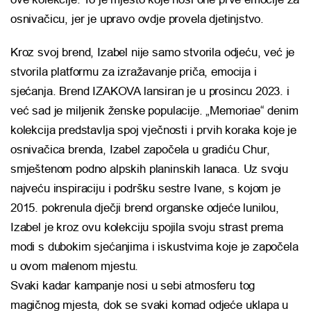
osnivačicu, jer je upravo ovdje provela djetinjstvo.
Kroz svoj brend, Izabel nije samo stvorila odjeću, već je
stvorila platformu za izražavanje priča, emocija i
sjećanja. Brend IZAKOVA lansiran je u prosincu 2023. i
već sad je miljenik ženske populacije. „Memoriae“ denim
kolekcija predstavlja spoj vječnosti i prvih koraka koje je
osnivačica brenda, Izabel započela u gradiću Chur,
smještenom podno alpskih planinskih lanaca. Uz svoju
najveću inspiraciju i podršku sestre Ivane, s kojom je
2015. pokrenula dječji brend organske odjeće lunilou,
Izabel je kroz ovu kolekciju spojila svoju strast prema
modi s dubokim sjećanjima i iskustvima koje je započela
u ovom malenom mjestu.
Svaki kadar kampanje nosi u sebi atmosferu tog
magičnog mjesta, dok se svaki komad odjeće uklapa u