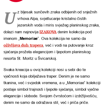
U
z bljesak sunčevih zraka odbijenih od snježnih
vrhova Alpa, svjetlucanje kristalno čistih
jezerskih voda i miris svježeg planinskog zraka,
IZAKOVA
dolazi nam najnovija
denim kolekcija pod
imenom „
Memoriae
“. Ova kolekcija ne samo da
oživljava duh trapera
, već i vodi na putovanje kroz
sjećanja prožeta elegancijom i ljepotom planinskog
resorta St. Moritz u Švicarskoj.
Svaka kreacija u ovoj kolekciji nosi u sebi dio te
vječnosti koja obilježava traper. Denim je ne samo
tkanina, već i svjedok vremena, a u „Memoriae“ kolekciji
postaje simbol trajnosti i ljepote sjećanja, simbol vječne
elegancije i slobode. Svojom čvrstoćom i izdržljivošću,
denim ne samo da odražava stil, već i priča priče.