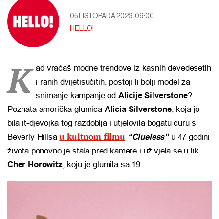
05 LISTOPADA 2023
09:00
HELLO!
K
ad vraćaš modne trendove iz kasnih devedesetih
i ranih dvijetisućitih, postoji li bolji model za
snimanje kampanje od
Alicije Silverstone
?
Poznata američka glumica
Alicia Silverstone
, koja je
bila it-djevojka tog razdoblja i utjelovila bogatu curu s
u kultnom filmu
Beverly Hillsa
“Clueless”
u 47 godini
života ponovno je stala pred kamere i uživjela se u lik
Cher Horowitz
, koju je glumila sa 19.