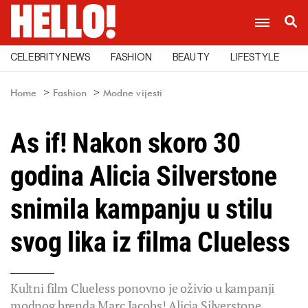
CELEBRITY NEWS
FASHION
BEAUTY
LIFESTYLE
C
Home
Fashion
Modne vijesti
As if! Nakon skoro 30
godina Alicia Silverstone
snimila kampanju u stilu
svog lika iz filma Clueless
Kultni film Clueless ponovno je oživio u kampanji
modnog brenda Marc Jacobs! Alicia Silverstone