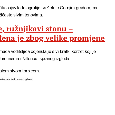
ilu objavila fotografije sa šetnje Gornjim gradom, na
užičasto sivim tonovima.
, ružnjikavi stanu –
đena je zbog velike promjene
ća voditeljica odjenula je sivi kratki korzet koji je
derotinama i šiltericu ispranog izgleda.
malom sivom torbicom.
stavite čitati nakon oglasa