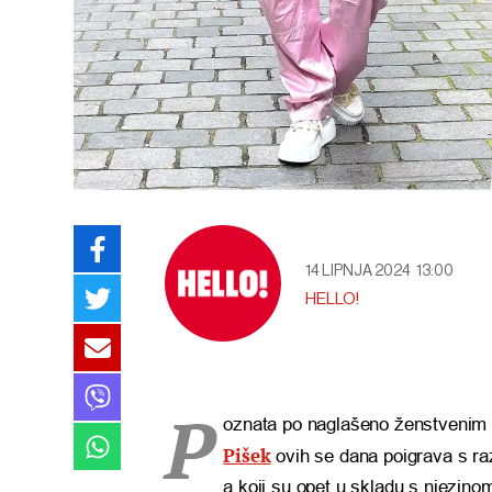
14 LIPNJA 2024
13:00
HELLO!
P
oznata po naglašeno ženstvenim i
Pišek
ovih se dana poigrava s ra
a koji su opet u skladu s njezin