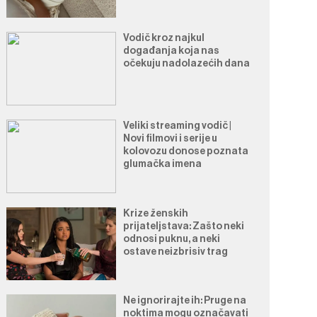
Vodič kroz najkul
događanja koja nas
očekuju nadolazećih dana
Veliki streaming vodič |
Novi filmovi i serije u
kolovozu donose poznata
glumačka imena
Krize ženskih
prijateljstava: Zašto neki
odnosi puknu, a neki
ostave neizbrisiv trag
Ne ignorirajte ih: Pruge na
noktima mogu označavati