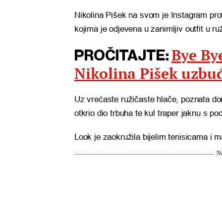
Nikolina Pišek na svom je Instagram prof
kojima je odjevena u zanimljiv outfit u r
Bye Bye
PROČITAJTE:
Nikolina Pišek uzbu
Uz vrećaste ružičaste hlače, poznata doma
otkrio dio trbuha te kul traper jaknu s po
Look je zaokružila bijelim tenisicama i 
Na