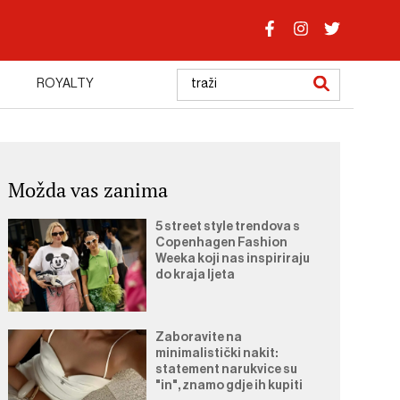
ROYALTY
Možda vas zanima
5 street style trendova s
Copenhagen Fashion
Weeka koji nas inspiriraju
do kraja ljeta
Zaboravite na
minimalistički nakit:
statement narukvice su
"in", znamo gdje ih kupiti