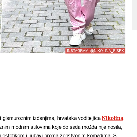
INSTAGRAM: @NIKOLINA_PISEK
Nikolina
 glamuroznim izdanjima, hrvatska voditeljica
znim modnim stilovima koje do sada možda nije nosila,
om estetikom i ljubavi prema ženstvenim komadima. S