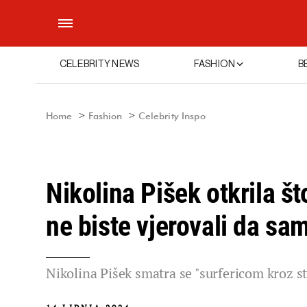
CELEBRITY NEWS
FASHION
B
Home
Fashion
Celebrity Inspo
Nikolina Pišek otkrila št
ne biste vjerovali da sa
Nikolina Pišek smatra se "surfericom kroz st