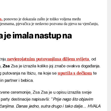
a,
ponovno je dokazala zašto je toliko voljena među
jesmama, pjevačica je nedavno pozvana da pjeva na vjenčanju,
a je imala nastup na
nevjerojatnim putovanjima diljem svijeta
žnju
, od
a,
Zsa
Zsa je izrazila koliko joj znače ovakva događanja.
uputila s dečkom
g putovanja na Ibizu, na koje se
te
zin partner i bebica.
vene ceremonije, Zsa Zsa je u opisu izrazila svoje
party destinacije napisavši: “
Prije nego što objavim
nčanjima. Danas jedno, sutra drugo i tako dalje… HVALA