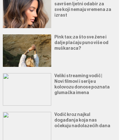
savršen ljetni odabir za
sve koji nemaju vremena za
izrast
Pink tax: za što sve žene i
dalje plaćaju puno više od
muškaraca?
Veliki streaming vodič |
Novi filmovi i serije u
kolovozu donose poznata
glumačka imena
Vodič kroz najkul
događanja koja nas
očekuju nadolazećih dana