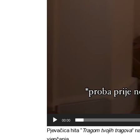
00:00
Pjevačica hita “
Tragom tvojih tragova
” n
vjenčanja.