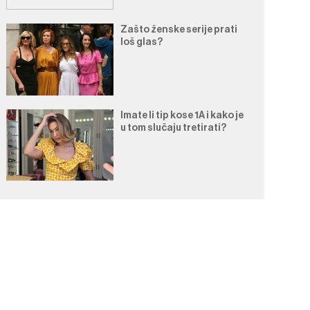
Zašto ženske serije prati
loš glas?
Imate li tip kose 1A i kako je
u tom slučaju tretirati?