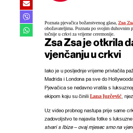
Zsa Zs
Poznata pjevačica božanstvenog glasa,
obožavateljima. Poznata po svojim duhovnim p
točnije u crkvi za vrijeme ceremonije.
Zsa Zsa je otkrila d
vjenčanju u crkvi
Iako je u posljednje vrijeme privlačila pa
Madrida i Londona pa sve do Hollywood
Pjevačica se nedavno vratila s luksuzno
Lana Jurčević
ekipom koju su činili
, nje
Uz video probnog nastupa prije same crk
zadovoljstvo te najavila fotke s luksuzne 
stvari s Ibize – ovaj mjesec smo na vje