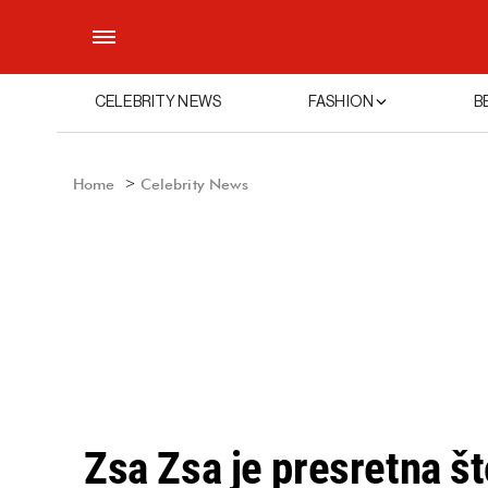
CELEBRITY NEWS
FASHION
B
Home
Celebrity News
Zsa Zsa je presretna št