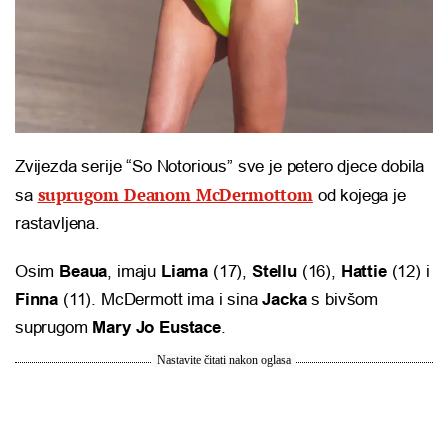
Zvijezda serije “So Notorious” sve je petero djece dobila
suprugom Deanom McDermottom
sa
od kojega je
rastavljena.
Osim
Beaua
, imaju
Liama
​​(17),
Stellu
(16),
Hattie
(12) i
Finna
(11). McDermott ima i sina
Jacka
s bivšom
suprugom
Mary Jo Eustace
.
Nastavite čitati nakon oglasa