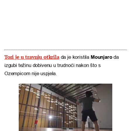
Tori je u travnju otkrila
da je koristila
Mounjaro
da
izgubi težinu dobivenu u trudnoći nakon što s
Ozempicom nije uspjela.