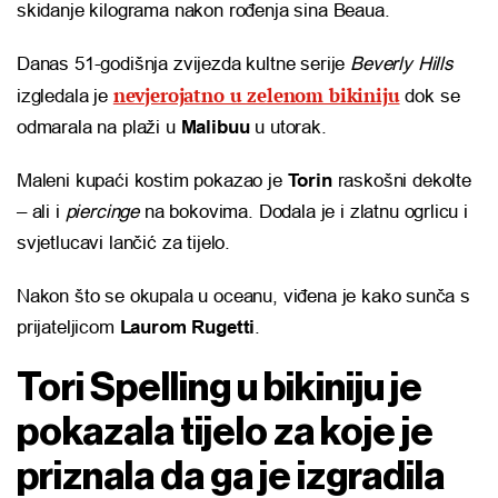
skidanje kilograma nakon rođenja sina Beaua.
Danas 51-godišnja zvijezda kultne serije
Beverly Hills
nevjerojatno u zelenom bikiniju
izgledala je
dok se
odmarala na plaži u
Malibuu
u utorak.
Maleni kupaći kostim pokazao je
Torin
raskošni dekolte
– ali i
piercinge
na bokovima. Dodala je i zlatnu ogrlicu i
svjetlucavi lančić za tijelo.
Nakon što se okupala u oceanu, viđena je kako sunča s
prijateljicom
Laurom Rugetti
.
Tori Spelling u bikiniju je
pokazala tijelo za koje je
priznala da ga je izgradila