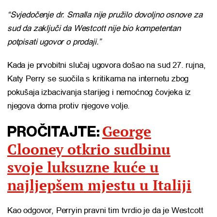
“Svjedočenje dr. Smalla nije pružilo dovoljno osnove za
sud da zaključi da Westcott nije bio kompetentan
potpisati ugovor o prodaji.”
Kada je prvobitni slučaj ugovora došao na sud 27. rujna,
Katy Perry se suočila s kritikama na internetu zbog
pokušaja izbacivanja starijeg i nemoćnog čovjeka iz
njegova doma protiv njegove volje.
George
PROČITAJTE:
Clooney otkrio sudbinu
svoje luksuzne kuće u
najljepšem mjestu u Italiji
Kao odgovor, Perryin pravni tim tvrdio je da je Westcott