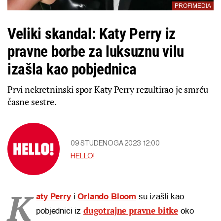
PROFIMEDIA
Veliki skandal: Katy Perry iz
pravne borbe za luksuznu vilu
izašla kao pobjednica
Prvi nekretninski spor Katy Perry rezultirao je smrću
časne sestre.
09 STUDENOGA 2023
12:00
HELLO!
K
aty Perry
i
Orlando Bloom
su izašli kao
dugotrajne pravne bitke
pobjednici iz
oko