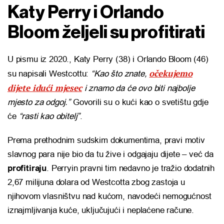
Katy Perry i Orlando
Bloom željeli su profitirati
U pismu iz 2020., Katy Perry (38) i Orlando Bloom (46)
očekujemo
su napisali Westcottu:
“Kao što znate,
dijete idući mjesec
i znamo da će ovo biti najbolje
mjesto za odgoj.”
Govorili su o kući kao o svetištu gdje
će
“rasti kao obitelj”
.
Prema prethodnim sudskim dokumentima, pravi motiv
slavnog para nije bio da tu žive i odgajaju dijete – već da
profitiraju
. Perryin pravni tim nedavno je tražio dodatnih
2,67 milijuna dolara od Westcotta zbog zastoja u
njihovom vlasništvu nad kućom, navodeći nemogućnost
iznajmljivanja kuće, uključujući i neplaćene račune.