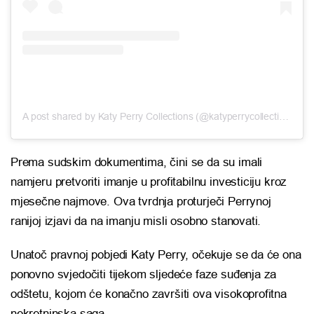
A post shared by Katy Perry Collections (@katyperrycollections)
Prema sudskim dokumentima, čini se da su imali
namjeru pretvoriti imanje u profitabilnu investiciju kroz
mjesečne najmove. Ova tvrdnja proturječi Perrynoj
ranijoj izjavi da na imanju misli osobno stanovati.
Unatoč pravnoj pobjedi Katy Perry, očekuje se da će ona
ponovno svjedočiti tijekom sljedeće faze suđenja za
odštetu, kojom će konačno završiti ova visokoprofitna
nekretninska saga.