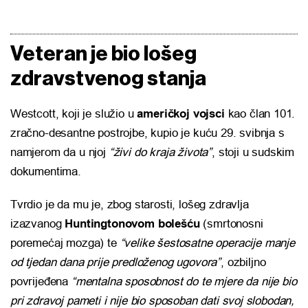
Veteran je bio lošeg
zdravstvenog stanja
Westcott, koji je služio u
američkoj vojsci
kao član 101.
zračno-desantne postrojbe, kupio je kuću 29. svibnja s
namjerom da u njoj
“živi do kraja života”
, stoji u sudskim
dokumentima.
Tvrdio je da mu je, zbog starosti, lošeg zdravlja
izazvanog
Huntingtonovom bolešću
(smrtonosni
poremećaj mozga) te
“velike šestosatne operacije manje
od tjedan dana prije predloženog ugovora”
, ozbiljno
povrijeđena
“mentalna sposobnost do te mjere da nije bio
pri zdravoj pameti i nije bio sposoban dati svoj slobodan,