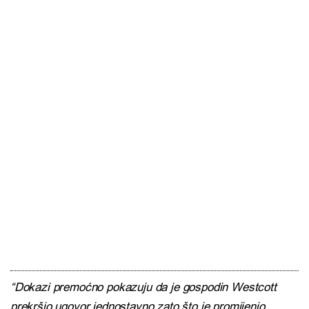
“Dokazi premoćno pokazuju da je gospodin Westcott
prekršio ugovor jednostavno zato što je promijenio