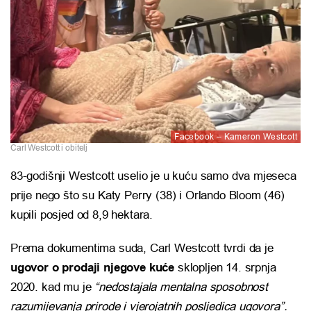
Facebook – Kameron Westcott
Carl Westcott i obitelj
83-godišnji Westcott uselio je u kuću samo dva mjeseca
prije nego što su Katy Perry (38) i Orlando Bloom (46)
kupili posjed od 8,9 hektara.
Prema dokumentima suda, Carl Westcott tvrdi da je
ugovor o prodaji njegove kuće
sklopljen 14. srpnja
2020. kad mu je
“nedostajala mentalna sposobnost
razumijevanja prirode i vjerojatnih posljedica ugovora”.