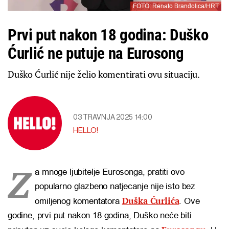
FOTO: Renato Branđolica/HRT
Prvi put nakon 18 godina: Duško
Ćurlić ne putuje na Eurosong
Duško Ćurlić nije želio komentirati ovu situaciju.
03 TRAVNJA 2025
14:00
HELLO!
Z
a mnoge ljubitelje Eurosonga, pratiti ovo
popularno glazbeno natjecanje nije isto bez
Duška Ćurlića
omiljenog komentatora
. Ove
godine, prvi put nakon 18 godina, Duško neće biti