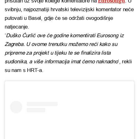
Eurosongu
prisutan uz svoje kolege komentatore na
. U
svibnju, najpoznatiji hrvatski televizijski komentator neće
putovati u Basel, gdje će se održati ovogodišnje
natjecanje.
‘
Duško Ćurlić ove će godine komentirati Eurosong iz
Zagreba. U ovome trenutku možemo reći kako su
pripreme za projekt u tijeku te se finalizira lista
sudionika, a više informacija imat ćemo naknadno
‘, rekli
su nam s HRT-a.