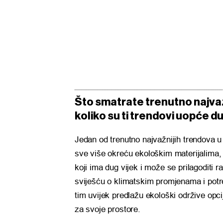
Što smatrate trenutno najvažn
koliko su ti trendovi uopće 
Jedan od trenutno najvažnijih trendova u 
sve više okreću ekološkim materijalima, r
koji ima dug vijek i može se prilagoditi r
sviješću o klimatskim promjenama i potr
tim uvijek predlažu ekološki održive opci
za svoje prostore.