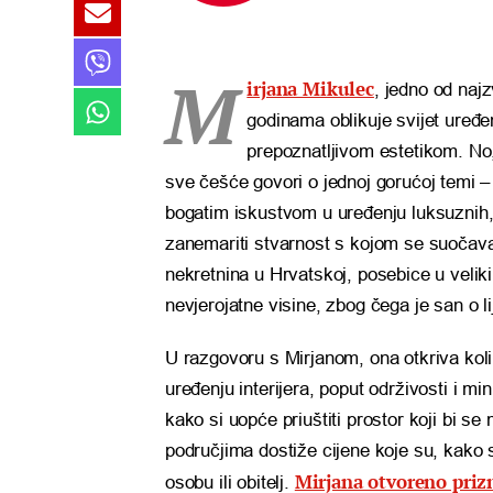
M
irjana Mikulec
, jedno od najz
godinama oblikuje svijet uređe
prepoznatljivom estetikom. No, 
sve češće govori o jednoj gorućoj temi –
bogatim iskustvom u uređenju luksuznih, a
zanemariti stvarnost s kojom se suočavaju m
nekretnina u Hrvatskoj, posebice u velik
nevjerojatne visine, zbog čega je san o
U razgovoru s Mirjanom, ona otkriva kolik
uređenju interijera, poput održivosti i m
kako si uopće priuštiti prostor koji bi s
područjima dostiže cijene koje su, kako
Mirjana otvoreno priz
osobu ili obitelj.