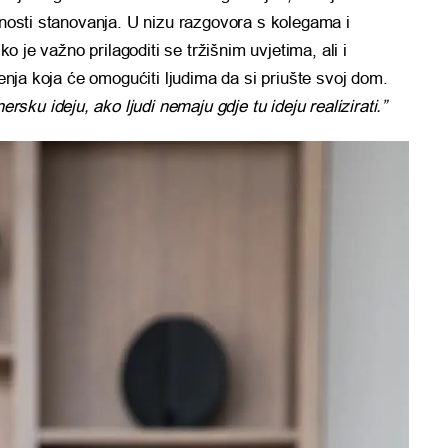
upnosti stanovanja. U nizu razgovora s kolegama i
iko je važno prilagoditi se tržišnim uvjetima, ali i
šenja koja će omogućiti ljudima da si priušte svoj dom.
nersku ideju, ako ljudi nemaju gdje tu ideju realizirati.”