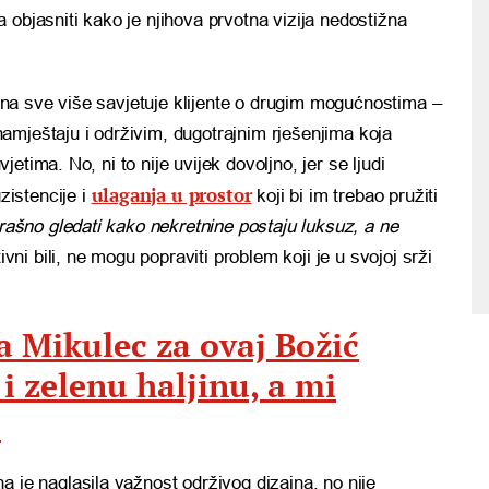
 objasniti kako je njihova prvotna vizija nedostižna
rjana sve više savjetuje klijente o drugim mogućnostima –
amještaju i održivim, dugotrajnim rješenjima koja
tima. No, ni to nije uvijek dovoljno, jer se ljudi
ulaganja u prostor
istencije i
koji bi im trebao pružiti
trašno gledati kako nekretnine postaju luksuz, a ne
tivni bili, ne mogu popraviti problem koji je u svojoj srži
a Mikulec za ovaj Božić
 i zelenu haljinu, a mi
o
na je naglasila važnost održivog dizajna, no nije