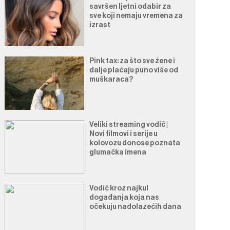
savršen ljetni odabir za
sve koji nemaju vremena za
izrast
Pink tax: za što sve žene i
dalje plaćaju puno više od
muškaraca?
Veliki streaming vodič |
Novi filmovi i serije u
kolovozu donose poznata
glumačka imena
Vodič kroz najkul
događanja koja nas
očekuju nadolazećih dana