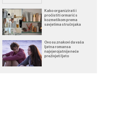
Kako organizirati i
pročistiti ormarić s
kozmetikom prema
savjetima stručnjaka
Ovo su znakovi da vaša
ljetna romansa
najvjerojatnije neće
preživjeti ljeto