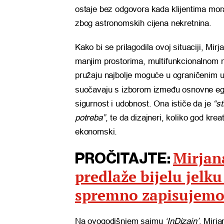
ostaje bez odgovora kada klijentima mora
zbog astronomskih cijena nekretnina.
Kako bi se prilagodila ovoj situaciji, Mi
manjim prostorima, multifunkcionalnom n
pružaju najbolje moguće u ograničenim uvje
suočavaju s izborom između osnovne egz
sigurnost i udobnost. Ona ističe da je
“s
potreba”
, te da dizajneri, koliko god krea
ekonomski.
Mirjan
PROČITAJTE:
predlaže bijelu jelku
spremno zapisujem
Na ovogodišnjem sajmu
‘InDizajn’
, Mirja