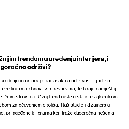
ijim trendom u uređenju interijera, i
dugoročno održivi?
uređenju interijera je naglasak na održivost. Ljudi se
ecikliranim i obnovljivim resursima, te biraju namještaj
azličitim stilovima. Ovaj trend raste u skladu s globalnom
ebom za očuvanjem okoliša. Naš studio i dizajnerski
je, prilagođene klijentima koji traže dugoročna rješenja