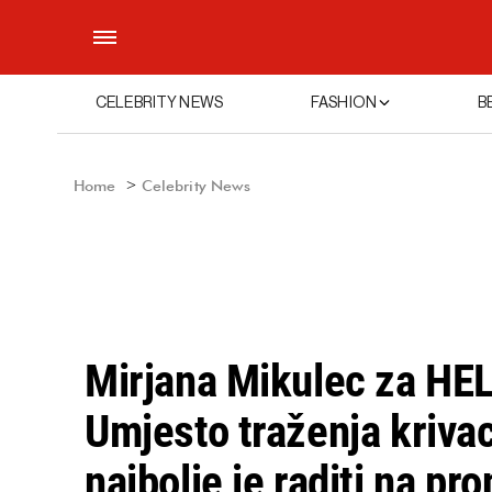
CELEBRITY NEWS
FASHION
B
Home
Celebrity News
Mirjana Mikulec za HEL
Umjesto traženja kriva
najbolje je raditi na pr