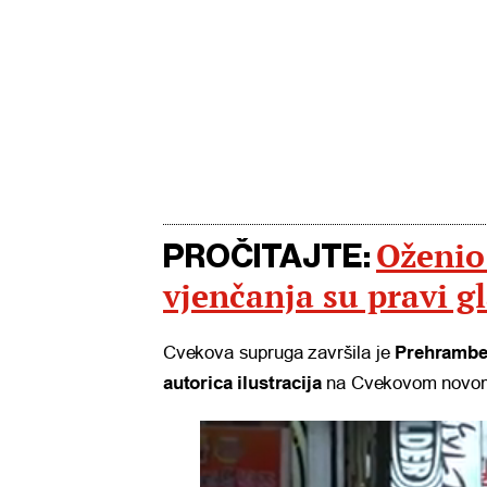
Oženio 
PROČITAJTE:
vjenčanja su pravi g
Cvekova supruga završila je
Prehramben
autorica ilustracija
na Cvekovom novom