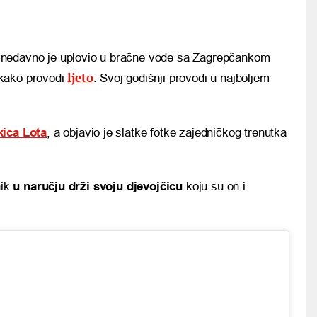
nedavno je uplovio u bračne vode sa Zagrepčankom
ljeto
i kako provodi
. Svoj godišnji provodi u najboljem
kica Lota
, a objavio je slatke fotke zajedničkog trenutka
nik
u naručju drži svoju djevojčicu
koju su on i