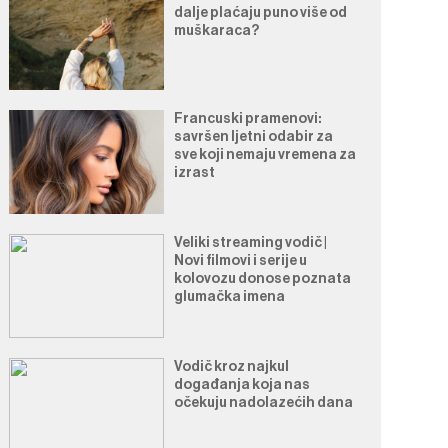
dalje plaćaju puno više od
muškaraca?
Francuski pramenovi:
savršen ljetni odabir za
sve koji nemaju vremena za
izrast
Veliki streaming vodič |
Novi filmovi i serije u
kolovozu donose poznata
glumačka imena
Vodič kroz najkul
događanja koja nas
očekuju nadolazećih dana