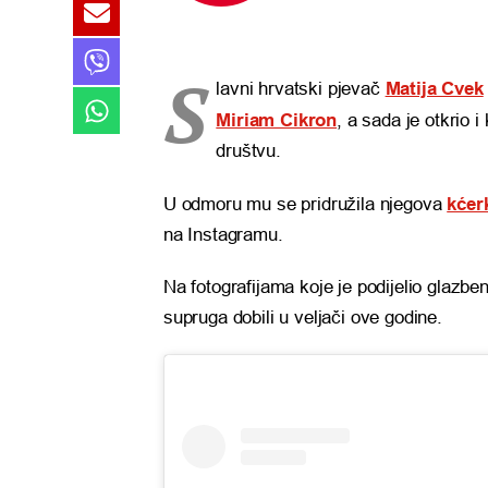
S
lavni hrvatski pjevač
Matija Cvek
Miriam Cikron
, a sada je otkrio 
društvu.
U odmoru mu se pridružila njegova
kćer
na Instagramu.
Na fotografijama koje je podijelio glazbe
supruga dobili u veljači ove godine.