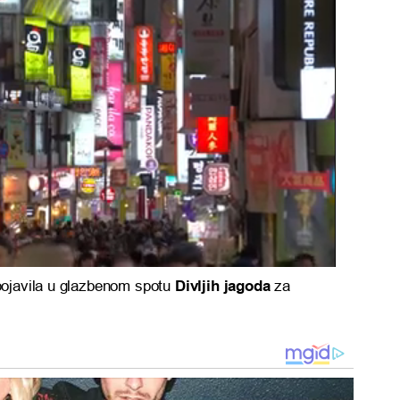
pojavila u glazbenom spotu
Divljih jagoda
za