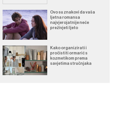
Ovo su znakovi da vaša
ljetna romansa
najvjerojatnije neće
preživjeti ljeto
Kako organizirati i
pročistiti ormarić s
kozmetikom prema
savjetima stručnjaka