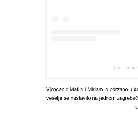
A post share
Vjenčanje Matije i Miriam je održano u
b
veselje se nastavilo na jednom zagreba
Na