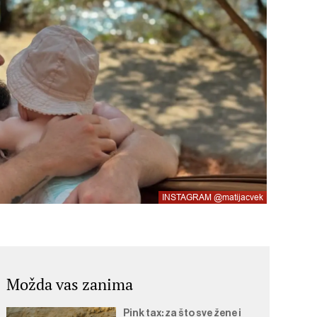
INSTAGRAM @matijacvek
Možda vas zanima
Pink tax: za što sve žene i