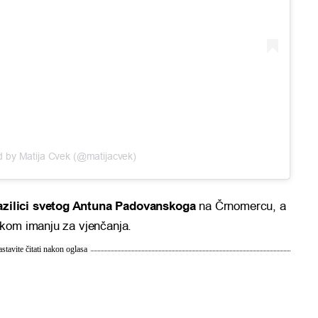
d by Matija Cvek (@matijacvek)
azilici svetog Antuna Padovanskoga
na Črnomercu, a
čkom imanju za vjenčanja.
stavite čitati nakon oglasa