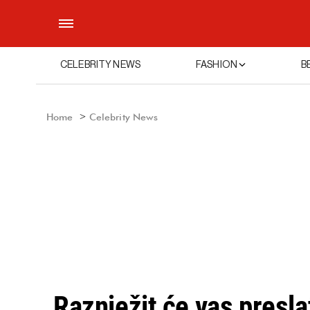
CELEBRITY NEWS
FASHION
B
Home
Celebrity News
Raznježit će vas presla