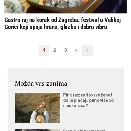
Gastro raj na korak od Zagreba: festival u Velikoj
Gorici koji spaja hranu, glazbu i dobru vibru
1
2
3
4
»
Navigacija
objava
Možda vas zanima
Pink tax: za što sve žene i
dalje plaćaju puno više od
muškaraca?