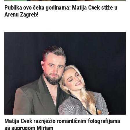
Publika ovo čeka godinama: Matija Cvek stiže u
Arenu Zagreb!
Matija Cvek raznježio romantičnim fotografijama
sa suprugom Miriam