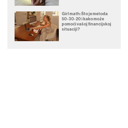
Girl math: Što je metoda
50-30-20 i kako može
pomoći vašoj financijskoj
situaciji?