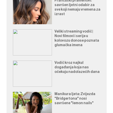
Francuski pramenovi:
savršen ljetni odabir za
sve koji nemaju vremena za
izrast
Veliki streaming vodič |
Novi filmovi i serije u
kolovozu donose poznata
glumačka imena
Vodič kroz najkul
događanja koja nas
očekuju nadolazećih dana
Manikura ljeta: Zvijezda
"Bridgertona" nosi
savršene "lemon nails"