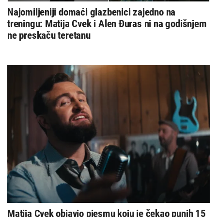
Najomiljeniji domaći glazbenici zajedno na
treningu: Matija Cvek i Alen Đuras ni na godišnjem
ne preskaču teretanu
Matija Cvek objavio pjesmu koju je čekao punih 15