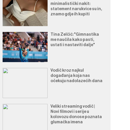
minimalistički nakit:
statement narukvice su in,
znamo gdje ih kupiti
Tina Zelčić: "Gimnastika
me naučila kako pasti,
ustati i nastaviti dalje"
Vodič kroz najkul
događanja koja nas
očekuju nadolazećih dana
Veliki streaming vodič |
Novi filmovi i serije u
kolovozu donose poznata
glumačka imena