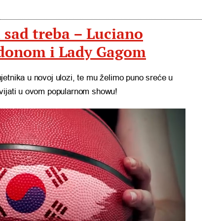
 sad treba – Luciano
ndonom i Lady Gagom
jetnika u novoj ulozi, te mu želimo puno sreće u
avijati u ovom popularnom showu!