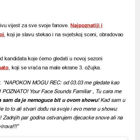
vu vijest za sve svoje fanove.
Najpoznatiji i
oj
, koji je slavu stekao i na svjetskoj sceni, obradovao
d kandidata koje ćemo gledati u novoj sezoni
nato
, koji se vraća na male ekrane 3. ožujka.
:
“NAPOKON MOGU REC: od 03.03 me gledate kao
 POZNATO! Your Face Sounds Familiar , Tu cara me
a sam da je nemoguce bit u ovom showu
! Kad sam u
e to to ali stvari dođu na svoje i evo mene u showu:
!! Zadnjih par godina ostvarujem djecacke snove ali na
irova!!!”