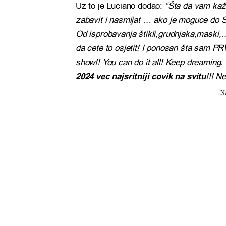
Uz to je Luciano dodao:
“Šta da vam kaže
zabavit i nasmijat … ako je moguce do 
Od isprobavanja štikli,grudnjaka,maski
da cete to osjetit! I ponosan šta sam 
show!! You can do it all! Keep dreaming.
2024 vec najsritniji covik na svitu
!!! N
Na