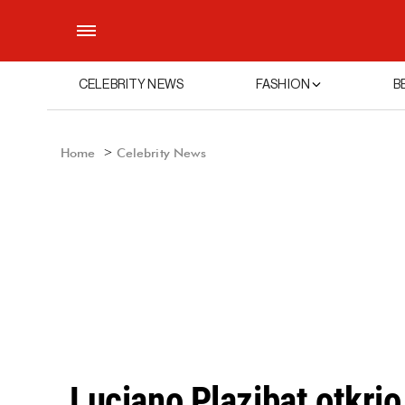
CELEBRITY NEWS
FASHION
B
Home
Celebrity News
Luciano Plazibat otkrio