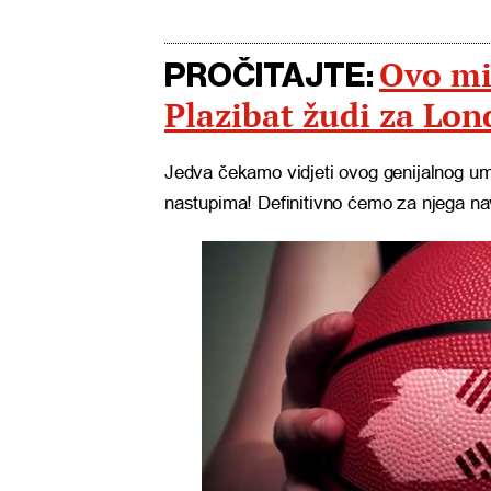
Ovo mi
PROČITAJTE:
Plazibat žudi za Lo
Jedva čekamo vidjeti ovog genijalnog um
nastupima! Definitivno ćemo za njega n