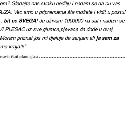
m? Gledajte nas svaku nedilju i nadam se da cu vas
SUZA. Vec smo u pripremama šta možete i vidit u postu!
,…
bit ce SVEGA
! Ja uživam 1000000 na sat i nadam se
PRVI PLESAC uz sve glumce,pjevace da dođe u ovaj
 Moram priznat jos mi djeluje da sanjam ali
ja sam za
ema kraja!!!”
stavite čitati nakon oglasa