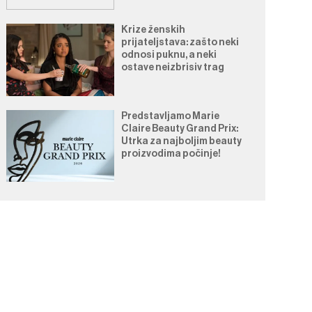
Krize ženskih
prijateljstava: zašto neki
odnosi puknu, a neki
ostave neizbrisiv trag
Predstavljamo Marie
Claire Beauty Grand Prix:
Utrka za najboljim beauty
proizvodima počinje!