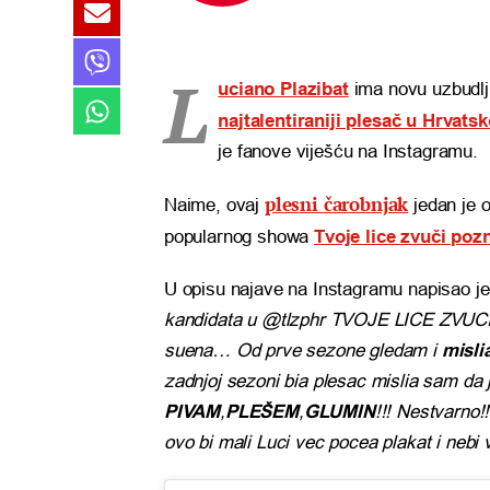
L
uciano Plazibat
ima novu uzbudlji
najtalentiraniji plesač u Hrvatsk
je fanove viješću na Instagramu.
plesni čarobnjak
Naime, ovaj
jedan je o
popularnog showa
Tvoje lice zvuči poz
U opisu najave na Instagramu napisao je
kandidata u @tlzphr TVOJE LICE ZVUCI
suena… Od prve sezone gledam i
misli
zadnjoj sezoni bia plesac mislia sam da j
PIVAM
,
PLEŠEM
,
GLUMIN
!!! Nestvarno!
ovo bi mali Luci vec pocea plakat i nebi v