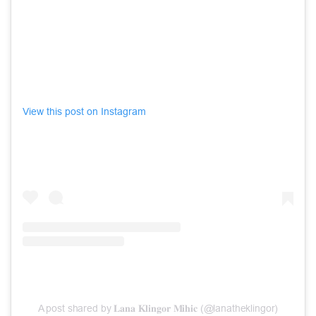
View this post on Instagram
A post shared by 𝐋𝐚𝐧𝐚 𝐊𝐥𝐢𝐧𝐠𝐨𝐫 𝐌𝐢𝐡𝐢𝐜 (@lanatheklingor)