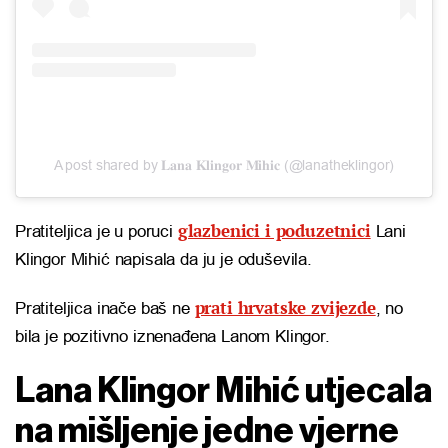
A post shared by 𝐋𝐚𝐧𝐚 𝐊𝐥𝐢𝐧𝐠𝐨𝐫 𝐌𝐢𝐡𝐢𝐜 (@lanatheklingor)
glazbenici i poduzetnici
Pratiteljica je u poruci
Lani
Klingor Mihić napisala da ju je oduševila.
prati hrvatske zvijezde
Pratiteljica inače baš ne
, no
bila je pozitivno iznenađena Lanom Klingor.
Lana Klingor Mihić utjecala
na mišljenje jedne vjerne