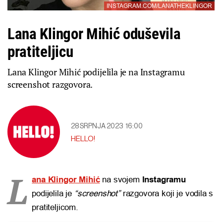
INSTAGRAM.COM/LANATHEKLINGOR
Lana Klingor Mihić oduševila
pratiteljicu
Lana Klingor Mihić podijelila je na Instagramu
screenshot razgovora.
28 SRPNJA 2023
16:00
HELLO!
L
ana Klingor Mihić
na svojem
Instagramu
podijelila je
“screenshot”
razgovora koji je vodila s
pratiteljicom.