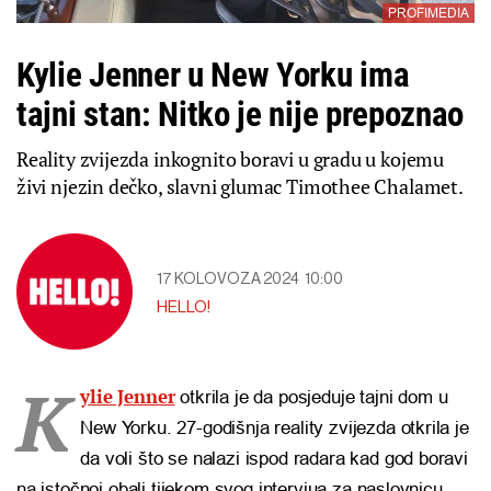
PROFIMEDIA
Kylie Jenner u New Yorku ima
tajni stan: Nitko je nije prepoznao
Reality zvijezda inkognito boravi u gradu u kojemu
živi njezin dečko, slavni glumac Timothee Chalamet.
17 KOLOVOZA 2024
10:00
HELLO!
K
ylie Jenner
otkrila je da posjeduje tajni dom u
New Yorku. 27-godišnja reality zvijezda otkrila je
da voli što se nalazi ispod radara kad god boravi
na istočnoj obali tijekom svog intervjua za naslovnicu