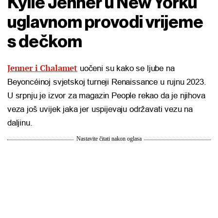
Kylie Jenner u New Yorku
uglavnom provodi vrijeme
s dečkom
Jenner i Chalamet
uočeni su kako se ljube na
Beyoncéinoj svjetskoj turneji Renaissance u rujnu 2023.
U srpnju je izvor za magazin People rekao da je njihova
veza još uvijek jaka jer uspijevaju održavati vezu na
daljinu.
Nastavite čitati nakon oglasa