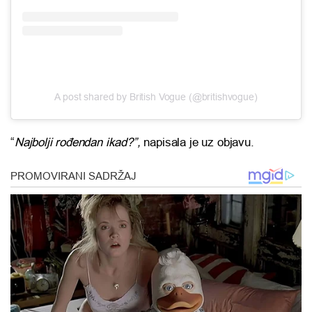
A post shared by British Vogue (@britishvogue)
“
Najbolji rođendan ikad?”,
napisala je uz objavu.