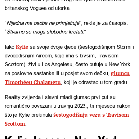
britanskog Voguea od utorka.
“
Nijedna me osoba ne primjećuje
“, rekla je za časopis.
“
Stvarno se mogu slobodno kretati
.”
Kylie
Iako
sa svoje dvoje djece (šestogodišnjom Stormi i
dvogodišnjim Aireom, koje ima s bivšim, Travisom
Scottom) živi u Los Angelesu, često putuje u New York
glumcu
na poslovne sastanke ili u posjet svom dečku,
Timothéeu Chalametu
, koji je odrastao u tom gradu.
Reality zvijezda i slavni mladi glumac prvi put su
romantično povezani u travnju 2023., tri mjeseca nakon
šestogodišnju vezu s Travisom
što je Kylie prekinula
Scottom
.