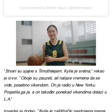
A post shared by British Vogue (@britishvogue)
“
Stvari su sjajne s Timothéejem. Kylie je sretna
,” rekao
je izvor. “
Oboje su zauzeti, ali nalaze vremena da se
vide, posebno vikendom. On je radio u New Yorku.
Posjetila ga je, a on također ponekad vikendima dolazi u
L.A
.”
Insajder je dodao: “
Kylie je zaštitnički nastrojena prema