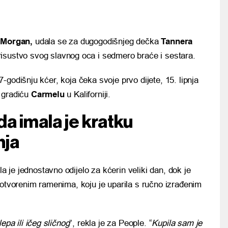
,
Morgan,
udala se za dugogodišnjeg dečka
Tannera
isustvo svog slavnog oca i sedmero braće i sestara.
godišnju kćer, koja čeka svoje prvo dijete, 15. lipnja
 gradiću
Carmelu
u Kaliforniji.
a imala je kratku
nja
a je jednostavno odijelo za kćerin veliki dan, dok je
 otvorenim ramenima, koju je uparila s ručno izrađenim
epa ili ičeg sličnog
”, rekla je za People. “
Kupila sam je