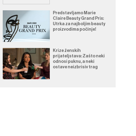
Predstavljamo Marie
Claire Beauty Grand Prix:
Utrka za najboljim beauty
proizvodima počinje!
Krize ženskih
prijateljstava: Zašto neki
odnosi puknu, a neki
ostave neizbrisiv trag