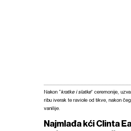
Nakon “
kratke i slatke
” ceremonije, uzvan
ribu iverak te raviole od tikve, nakon čeg
vanilije.
Najmlađa kći Clinta E