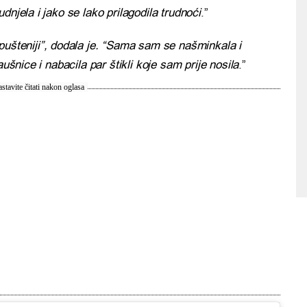
dnjela i jako se lako prilagodila trudnoći
.”
pušteniji”, dodala je. “Sama sam se našminkala i
aušnice i nabacila par štikli koje sam prije nosila
.”
stavite čitati nakon oglasa