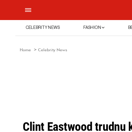
CELEBRITY NEWS
FASHION
B
Home
Celebrity News
Clint Eastwood trudnu 