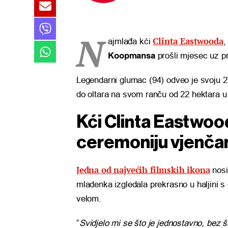
N
Clinta Eastwooda
ajmlađa kći
Koopmansa
prošli mjesec uz pr
Legendarni glumac (94) odveo je svoju 27-
do oltara na svom ranču od 22 hektara u
Kći Clinta Eastwood
ceremoniju vjenča
Jedna od najvećih filmskih ikona
nosil
mladenka izgledala prekrasno u haljini s
velom.
“
Svidjelo mi se što je jednostavno, bez šl