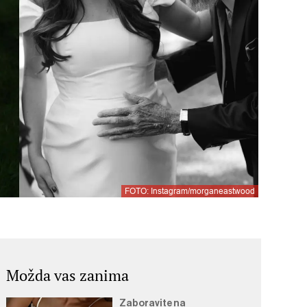
FOTO: Instagram/morganeastwood
Možda vas zanima
Zaboravite na