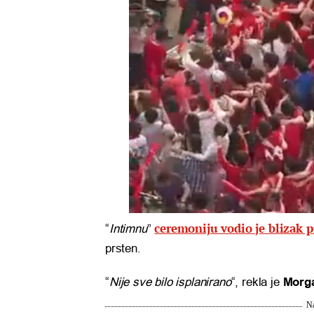
ceremoniju vodio je blizak pr
“
Intimnu
”
prsten.
“
Nije sve bilo isplanirano
“, rekla je
Morg
Na