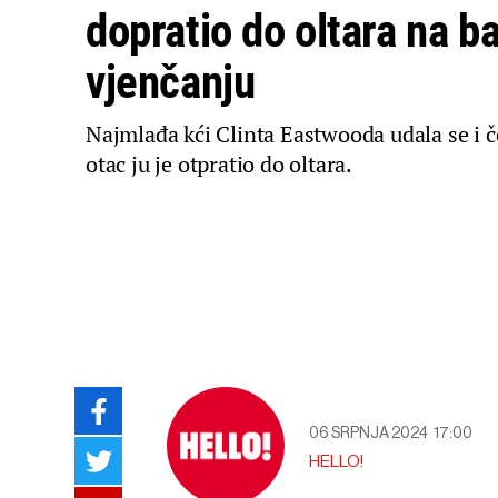
dopratio do oltara na b
vjenčanju
Najmlađa kći Clinta Eastwooda udala se i če
otac ju je otpratio do oltara.
06 SRPNJA 2024
17:00
HELLO!