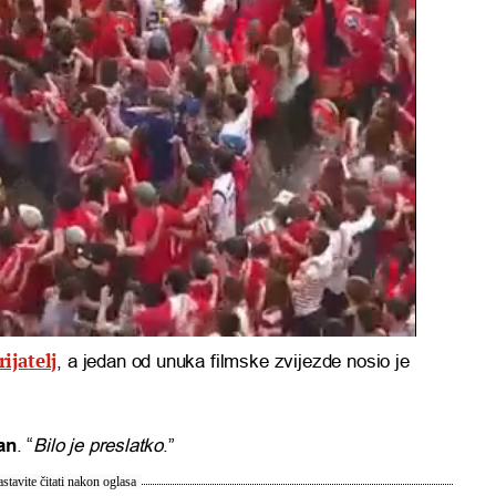
ijatelj
, a jedan od unuka filmske zvijezde nosio je
an
. “
Bilo je preslatko
.”
stavite čitati nakon oglasa