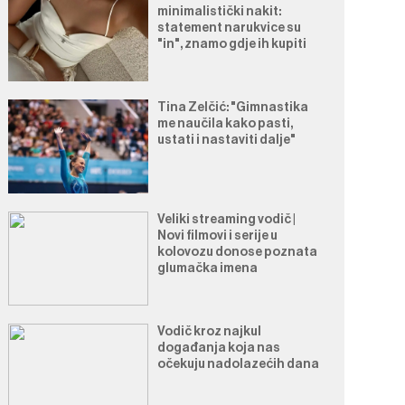
minimalistički nakit:
statement narukvice su
"in", znamo gdje ih kupiti
Tina Zelčić: "Gimnastika
me naučila kako pasti,
ustati i nastaviti dalje"
Veliki streaming vodič |
Novi filmovi i serije u
kolovozu donose poznata
glumačka imena
Vodič kroz najkul
događanja koja nas
očekuju nadolazećih dana