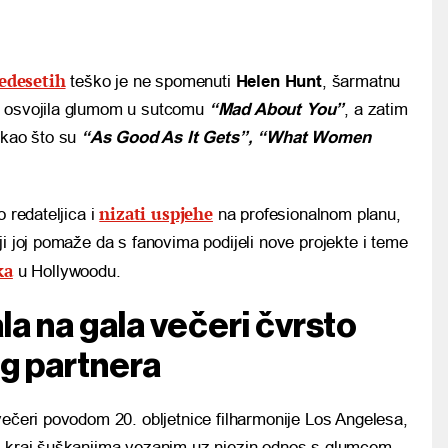
vedesetih
teško je ne spomenuti
Helen Hunt
, šarmatnu
are osvojila glumom u sutcomu
“Mad About You”
, a zatim
 kao što su
“As Good As It Gets”, “What Women
nizati uspjehe
 redateljica i
na profesionalnom planu,
ji joj pomaže da s fanovima podijeli nove projekte i teme
ka
u Hollywoodu.
la na gala večeri čvrsto
og partnera
večeri povodom 20. obljetnice filharmonije Los Angelesa,
na kraj šuškanjima vezanim uz njezin odnos s glumcem