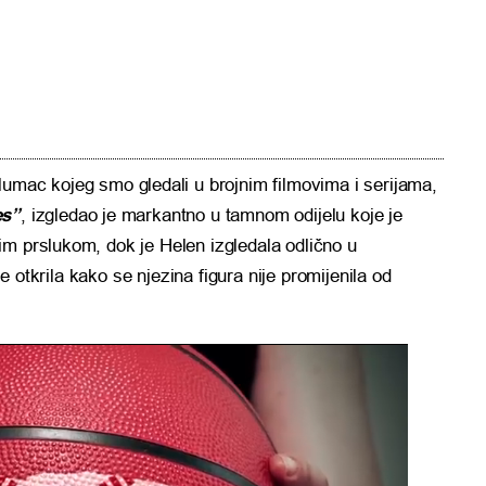
glumac kojeg smo gledali u brojnim filmovima i serijama,
es”
, izgledao je markantno u tamnom odijelu koje je
im prslukom, dok je Helen izgledala odlično u
 je otkrila kako se njezina figura nije promijenila od