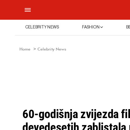
CELEBRITY NEWS
FASHION
B
Home
Celebrity News
60-godišnja zvijezda f
devedesetih zablistala 