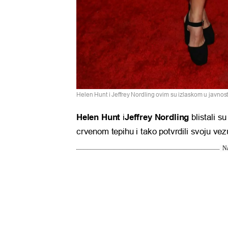
Helen Hunt i Jeffrey Nordling ovim su izlaskom u javnost
Helen Hunt
i
Jeffrey Nordling
blistali s
crvenom tepihu i tako potvrdili svoju vez
Na