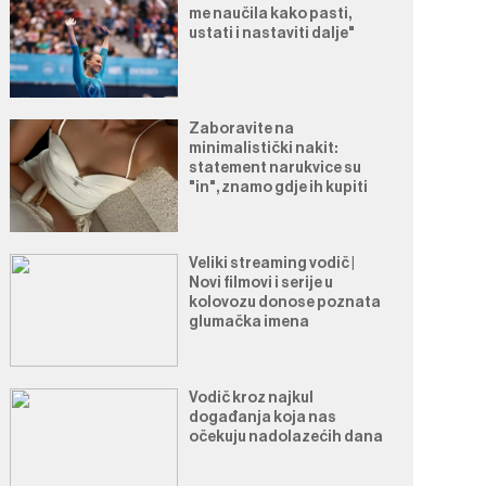
me naučila kako pasti,
ustati i nastaviti dalje"
Zaboravite na
minimalistički nakit:
statement narukvice su
"in", znamo gdje ih kupiti
Veliki streaming vodič |
Novi filmovi i serije u
kolovozu donose poznata
glumačka imena
Vodič kroz najkul
događanja koja nas
očekuju nadolazećih dana