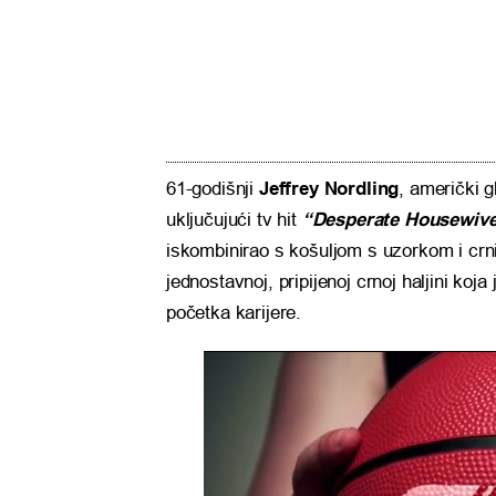
61-godišnji
Jeffrey Nordling
, američki 
uključujući tv hit
“Desperate Housewiv
iskombinirao s košuljom s uzorkom i crn
jednostavnoj, pripijenoj crnoj haljini koja
početka karijere.