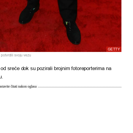
GETTY
 potvrdili svoju vezu
u od sreće dok su pozirali brojnim fotoreporterima na
u.
stavite čitati nakon oglasa