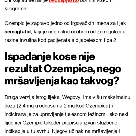
oni koji su se ranije
borili s viškom
kilograma.
Ozempic je zapravo jedno od trgovačkih imena za lijek
semaglutid
, koji je originalno odobren od za regulaciju
razine inzulina kod pacijenata s dijabetesom tipa 2.
Ispadanje kose nije
rezultat Ozempica, nego
mršavljenja kao takvog?
Druga verzija istog lijeka, Wegovy, ima višu maksimalnu
dozu (2,4 mg u odnosu na 2 mg kod Ozempica) i
indicirana je za upravljanje tjelesnom težinom, iako neki
liječnici Ozempic također propisuju izvan službene
indikacije u tu svrhu. Njegov učinak na mršavljenje i