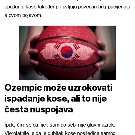
opadanja kose također prijavljuju povećan broj pacijenata
s ovom pojavom.
Ozempic može uzrokovati
ispadanje kose, ali to nije
česta nuspojava
Ipak, čini se da lijek sam po sebi nije glavni uzrok.
Vjerojatnije je da je gubitak kose posljedica samog