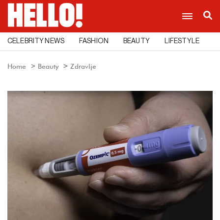
CELEBRITY NEWS
FASHION
BEAUTY
LIFESTYLE
C
Home
Beauty
Zdravlje