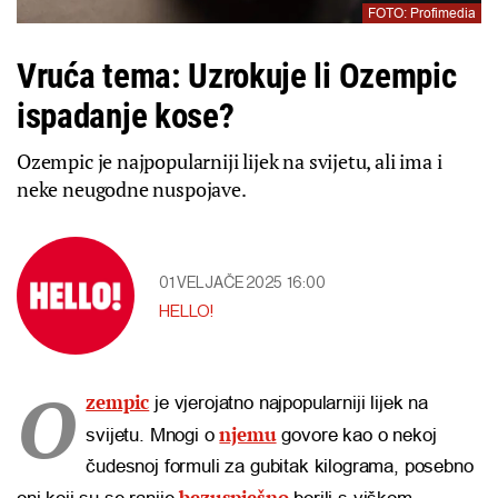
FOTO: Profimedia
Vruća tema: Uzrokuje li Ozempic
ispadanje kose?
Ozempic je najpopularniji lijek na svijetu, ali ima i
neke neugodne nuspojave.
01 VELJAČE 2025
16:00
HELLO!
O
zempic
je vjerojatno najpopularniji lijek na
njemu
svijetu. Mnogi o
govore kao o nekoj
čudesnoj formuli za gubitak kilograma, posebno
bezuspješno