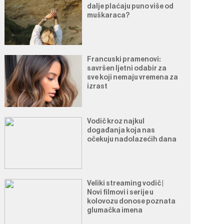
dalje plaćaju puno više od
muškaraca?
Francuski pramenovi:
savršen ljetni odabir za
sve koji nemaju vremena za
izrast
Vodič kroz najkul
događanja koja nas
očekuju nadolazećih dana
Veliki streaming vodič |
Novi filmovi i serije u
kolovozu donose poznata
glumačka imena