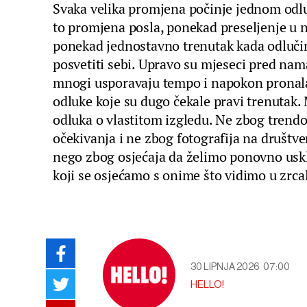
Svaka velika promjena počinje jednom odl
to promjena posla, ponekad preseljenje u n
ponekad jednostavno trenutak kada odluči
posvetiti sebi. Upravo su mjeseci pred nam
mnogi usporavaju tempo i napokon pronala
odluke koje su dugo čekale pravi trenutak. 
odluka o vlastitom izgledu. Ne zbog trendo
očekivanja i ne zbog fotografija na društ
nego zbog osjećaja da želimo ponovno uskl
koji se osjećamo s onime što vidimo u zrca
30 LIPNJA 2026
07:00
HELLO!