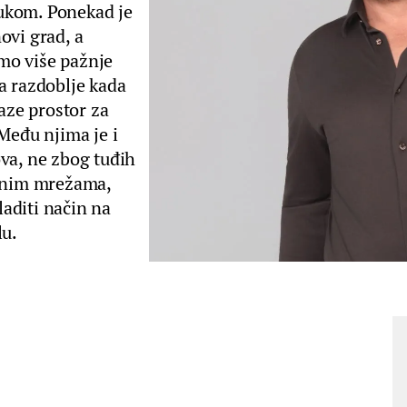
ukom. Ponekad je
ovi grad, a
mo više pažnje
a razdoblje kada
ze prostor za
Među njima je i
va, ne zbog tuđih
venim mrežama,
aditi način na
lu.