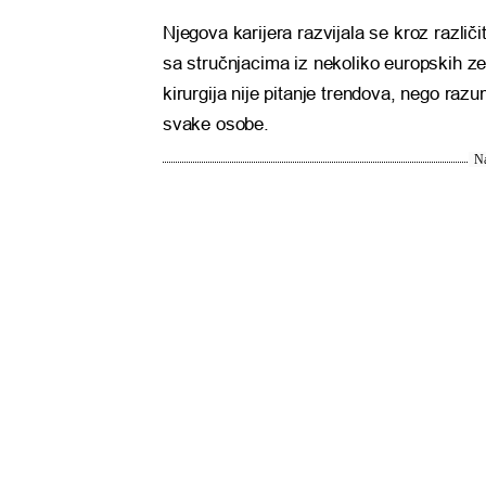
Njegova karijera razvijala se kroz različ
sa stručnjacima iz nekoliko europskih z
kirurgija nije pitanje trendova, nego razum
svake osobe.
Na