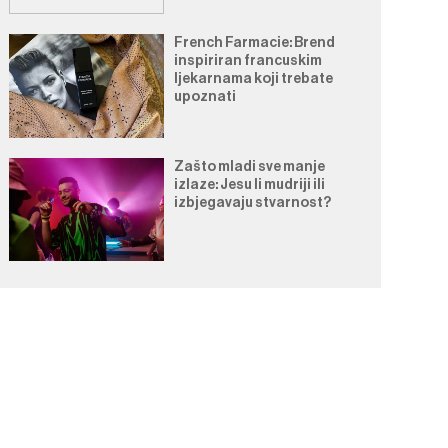
French Farmacie: Brend
inspiriran francuskim
ljekarnama koji trebate
upoznati
Zašto mladi sve manje
izlaze: Jesu li mudriji ili
izbjegavaju stvarnost?