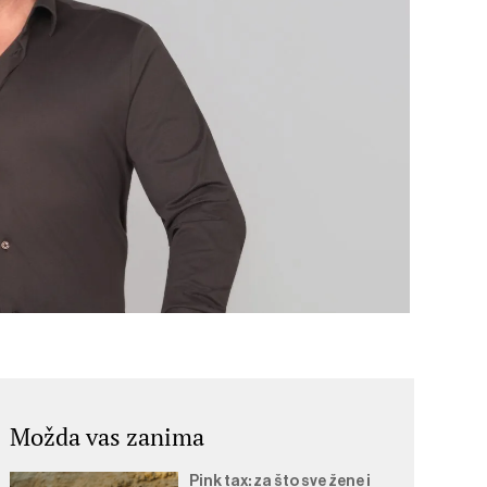
Možda vas zanima
Pink tax: za što sve žene i