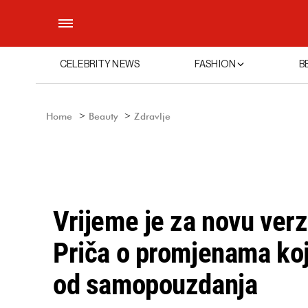
CELEBRITY NEWS
FASHION
B
Home
Beauty
Zdravlje
Vrijeme je za novu verz
Priča o promjenama koj
od samopouzdanja