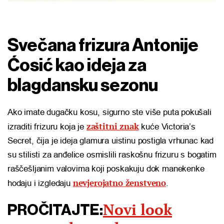
Svečana frizura Antonije
Ćosić kao ideja za
blagdansku sezonu
Ako imate dugačku kosu, sigurno ste više puta pokušali
zaštitni znak
izraditi frizuru koja je
kuće Victoria’s
Secret, čija je ideja glamura uistinu postigla vrhunac kad
su stilisti za anđelice osmislili raskošnu frizuru s bogatim
raščešljanim valovima koji poskakuju dok manekenke
nevjerojatno ženstveno
hodaju i izgledaju
.
Novi look
PROČITAJTE: