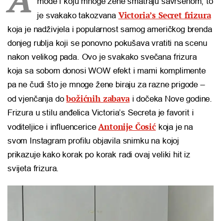
mode i koju mnoge žene smatraju savršenom, to
Victoria’s Secret frizura
je svakako takozvana
koja je nadživjela i popularnost samog američkog brenda
donjeg rublja koji se ponovno pokušava vratiti na scenu
nakon velikog pada. Ovo je svakako svečana frizura
koja sa sobom donosi WOW efekt i mami komplimente
pa ne čudi što je mnoge žene biraju za razne prigode –
božićnih zabava
od vjenčanja do
i dočeka Nove godine.
Frizura u stilu anđelica Victoria’s Secreta je favorit i
Antonije Čosić
voditeljice i influencerice
koja je na
svom Instagram profilu objavila snimku na kojoj
prikazuje kako korak po korak radi ovaj veliki hit iz
svijeta frizura.