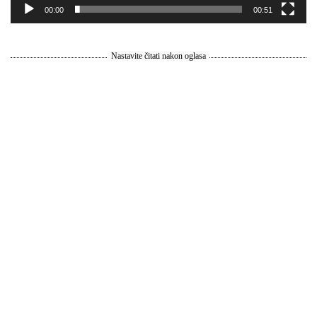
00:00
00:51
Nastavite čitati nakon oglasa