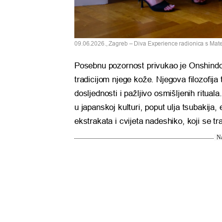
09.06.2026., Zagreb – Diva Experience radionica s Ma
Posebnu pozornost privukao je Onshindo
tradicijom njege kože. Njegova filozofija 
dosljednosti i pažljivo osmišljenih ritual
u japanskoj kulturi, poput ulja tsubakija,
ekstrakata i cvijeta nadeshiko, koji se t
Na