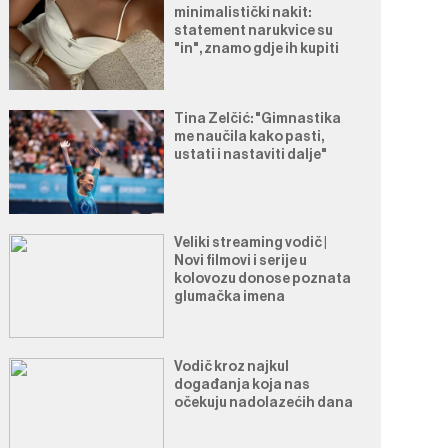
minimalistički nakit:
statement narukvice su
"in", znamo gdje ih kupiti
Tina Zelčić: "Gimnastika
me naučila kako pasti,
ustati i nastaviti dalje"
Veliki streaming vodič |
Novi filmovi i serije u
kolovozu donose poznata
glumačka imena
Vodič kroz najkul
događanja koja nas
očekuju nadolazećih dana