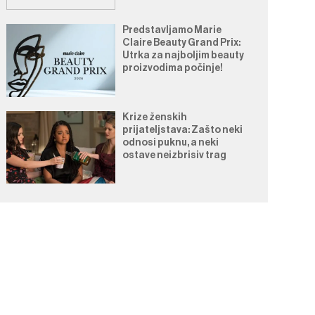
Predstavljamo Marie
Claire Beauty Grand Prix:
Utrka za najboljim beauty
proizvodima počinje!
Krize ženskih
prijateljstava: Zašto neki
odnosi puknu, a neki
ostave neizbrisiv trag