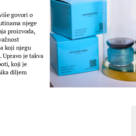
više govori o
rutinama njege
oja proizvoda,
važnost
pa koji njegu
. Upravo je takva
ti, koji je
nika diljem