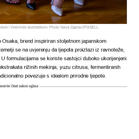
teriom i Onshindo kozmetikom. Photo: Neva Zganec/PIXSELL
 Osaka, brend inspiriran stoljetnom japanskom
temelji se na uvjerenju da ljepota proizlazi iz ravnoteže,
a. U formulacijama se koriste sastojci duboko ukorijenjeni
 ekstrakata rižinih mekinja, yuzu citrusa, fermentiranih
radicionalno povezuje s idealom prirodne ljepote.
stavite čitati nakon oglasa