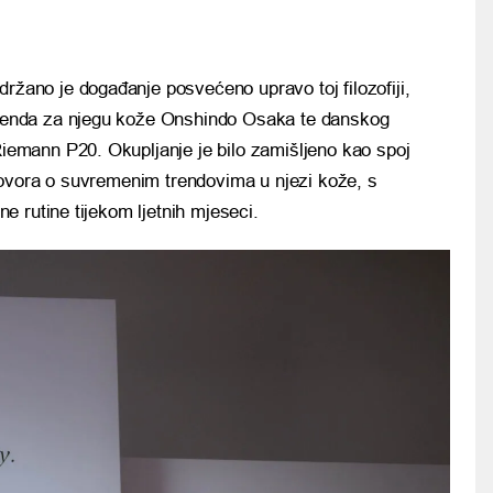
žano je događanje posvećeno upravo toj filozofiji,
brenda za njegu kože Onshindo Osaka te danskog
iemann P20. Okupljanje je bilo zamišljeno kao spoj
ovora o suvremenim trendovima u njezi kože, s
 rutine tijekom ljetnih mjeseci.