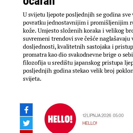
očaran
U svijetu ljepote posljednjih se godina sve 
povratku jednostavnijim i promišljenijim 
kože. Umjesto složenih koraka i velikog br
suvremeni trendovi sve češće naglašavaju 
dosljednosti, kvalitetnih sastojaka i pristu
promatra kao dio svakodnevne brige o sebi
filozofija u središtu japanskog pristupa ljepo
posljednjih godina stekao velik broj poklo
svijeta.
12 LIPNJA 2026
05:00
HELLO!