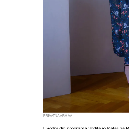
PRIVATNA ARHIVA
Uvodni dio programa vodila je Katarina Pu