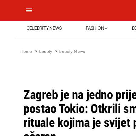
CELEBRITY NEWS
FASHION
B
Home
Beauty
Beauty News
Zagreb je na jedno pri
postao Tokio: Otkrili s
rituale kojima je svijet