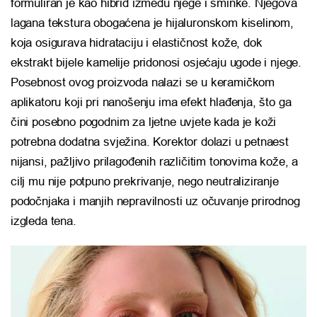
formuliran je kao hibrid između njege i šminke. Njegova
lagana tekstura obogaćena je hijaluronskom kiselinom,
koja osigurava hidrataciju i elastičnost kože, dok
ekstrakt bijele kamelije pridonosi osjećaju ugode i njege.
Posebnost ovog proizvoda nalazi se u keramičkom
aplikatoru koji pri nanošenju ima efekt hlađenja, što ga
čini posebno pogodnim za ljetne uvjete kada je koži
potrebna dodatna svježina. Korektor dolazi u petnaest
nijansi, pažljivo prilagođenih različitim tonovima kože, a
cilj mu nije potpuno prekrivanje, nego neutraliziranje
podočnjaka i manjih nepravilnosti uz očuvanje prirodnog
izgleda tena.