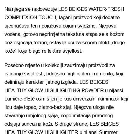
Na njega se nadovezuje LES BEIGES WATER-FRESH
COMPLEXION TOUCH, lagani proizvod koji dodatno
ujednačava ten i pojačava dojam svježine. Njegova
vodena, gotovo neprimjetna tekstura stapa se s kožom
bez osjećaja težine, ostavljajući za sobom efekt „druge
kože“ koja blago reflektira svjetlost.
Posebno mjesto u kolekciji zauzimaju proizvodi za
isticanje svjetlosti, odnosno highlighteri i rumenila, koji
definiraju karakter ljetnog izgleda. LES BEIGES
HEALTHY GLOW HIGHLIGHTING POWDER u nijansi
Lumière d’Été osmišljen je kao univerzalni iluminator koji
licu daje topao, zlatno-bež sjaj. Njegova uloga nije
stvaranje umjetnog sjaja, nego imitacija prirodnog
odsjaja sunca na koži. S druge strane, LES BEIGES
HEALTHY GLOW HIGHLIGHTER u nijansi Summer