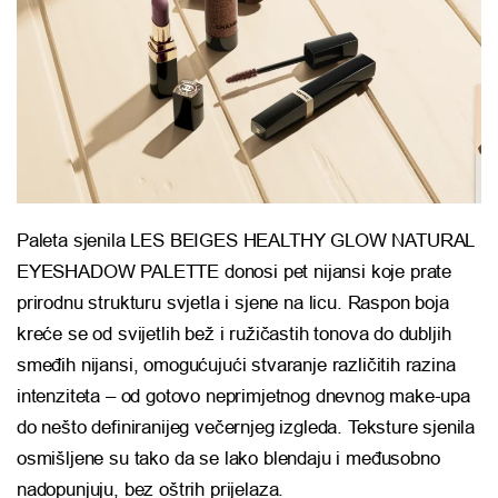
Paleta sjenila LES BEIGES HEALTHY GLOW NATURAL
EYESHADOW PALETTE donosi pet nijansi koje prate
prirodnu strukturu svjetla i sjene na licu. Raspon boja
kreće se od svijetlih bež i ružičastih tonova do dubljih
smeđih nijansi, omogućujući stvaranje različitih razina
intenziteta – od gotovo neprimjetnog dnevnog make-upa
do nešto definiranijeg večernjeg izgleda. Teksture sjenila
osmišljene su tako da se lako blendaju i međusobno
nadopunjuju, bez oštrih prijelaza.