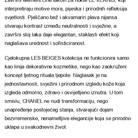
Završni element čine lakovi za nokte LE VERNIS, koji
interpretiraju motive mora, pijeska i prirodnih refleksija
svjetlosti. Pješčano bež i akvamarin plava nijansa
stvaraju kontrast između neutralnosti i svježine, a
završni sloj laka daje elegantan, staklasti efekt koji
naglašava urednost i sofisticiranost.
Cjelokupna LES BEIGES kolekcija ne funkcionira samo
kao linija dekorativne kozmetike, nego kao zaokruženi
koncept ljetnog rituala ljepote. Naglasak je na
jednostavnosti, svježini i prirodnom izgledu kože koja
izgleda odmorno, zdravo i osvijetljeno iznutra. U tom
smislu, CHANEL ne nudi transformaciju, nego
unapređenje postojećeg stanja, stvarajući dojam
bezvremenske, nenametljive elegancije koja se prirodno
uklapa u svakodnevni život.