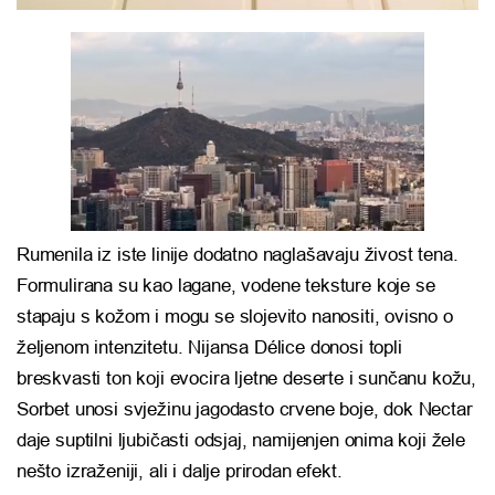
Rumenila iz iste linije dodatno naglašavaju živost tena.
Formulirana su kao lagane, vodene teksture koje se
stapaju s kožom i mogu se slojevito nanositi, ovisno o
željenom intenzitetu. Nijansa Délice donosi topli
breskvasti ton koji evocira ljetne deserte i sunčanu kožu,
Sorbet unosi svježinu jagodasto crvene boje, dok Nectar
daje suptilni ljubičasti odsjaj, namijenjen onima koji žele
nešto izraženiji, ali i dalje prirodan efekt.