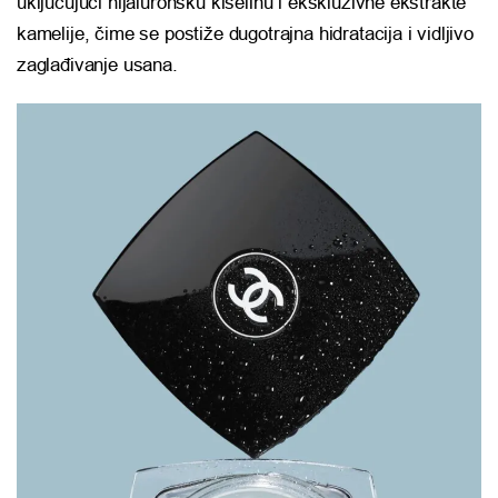
uključujući hijaluronsku kiselinu i ekskluzivne ekstrakte
kamelije, čime se postiže dugotrajna hidratacija i vidljivo
zaglađivanje usana.