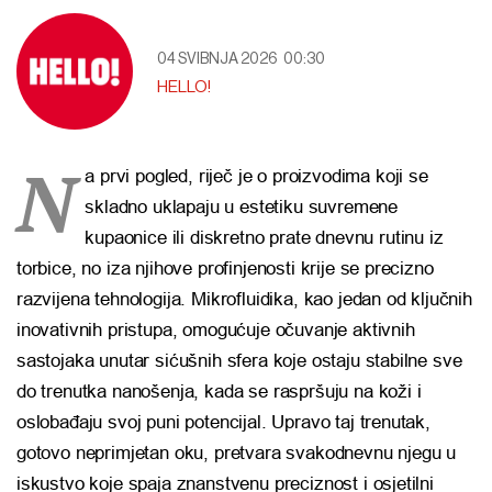
04 SVIBNJA 2026
00:30
HELLO!
N
a prvi pogled, riječ je o proizvodima koji se
skladno uklapaju u estetiku suvremene
kupaonice ili diskretno prate dnevnu rutinu iz
torbice, no iza njihove profinjenosti krije se precizno
razvijena tehnologija. Mikrofluidika, kao jedan od ključnih
inovativnih pristupa, omogućuje očuvanje aktivnih
sastojaka unutar sićušnih sfera koje ostaju stabilne sve
do trenutka nanošenja, kada se raspršuju na koži i
oslobađaju svoj puni potencijal. Upravo taj trenutak,
gotovo neprimjetan oku, pretvara svakodnevnu njegu u
iskustvo koje spaja znanstvenu preciznost i osjetilni