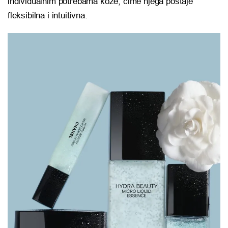
individualnim potrebama kože, čime njega postaje
fleksibilna i intuitivna.