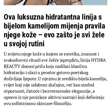
Ova luksuzna hidratantna linija s
bijelom kamelijom mijenja pravila
njege kože – evo zašto je svi žele
u svojoj rutini
U svijetu njege kože u kojem se estetika, znanost i
svakodnevni rituali sve češće isprepliću, linija HYDRA
BEAUTY donosi priču koja nadilazi klasičnu
hidrataciju i ulazi u prostor gotovo poetskog
doživljaja ljepote. U njezinu je središtu bijela kamelija,
cvijet koji nije odabran slučajno, već kao simbol
otpornosti, čistoće i bezvremenske elegancije, a
upravo iz nje proizlaze aktivni sastojci koji definiraju
ovu sofisticiranu skincare filozofiju.