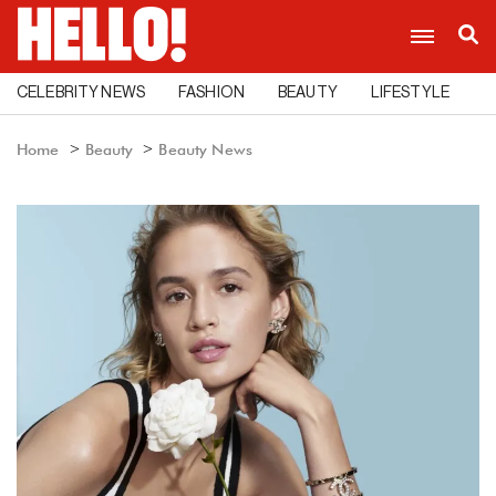
CELEBRITY NEWS
FASHION
BEAUTY
LIFESTYLE
C
Home
Beauty
Beauty News