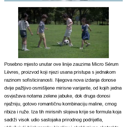
Posebno mjesto unutar ove linije zauzima Micro Sérum
Lèvres, proizvod koji njezi usana pristupa s jednakom
razinom sofisticiranosti. Njegova nova izdanja donose
dvije pažljivo osmišljene mirisne varijante, od kojih jedna
osvježava notama zelene jabuke, dok druga donosi
nježniju, gotovo romantičnu kombinaciju maline, crnog
ribiza i ruže. Iza tih mirisnih slojeva krije se formula koja
sadrži visok udio sastojaka prirodnog podrijetla,