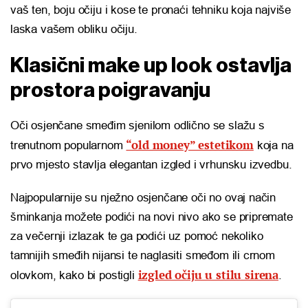
vaš ten, boju očiju i kose te pronaći tehniku koja najviše
laska vašem obliku očiju.
Klasični make up look ostavlja
prostora poigravanju
Oči osjenčane smeđim sjenilom odlično se slažu s
“old money” estetikom
trenutnom popularnom
koja na
prvo mjesto stavlja elegantan izgled i vrhunsku izvedbu.
Najpopularnije su nježno osjenčane oči no ovaj način
šminkanja možete podići na novi nivo ako se pripremate
za večernji izlazak te ga podići uz pomoć nekoliko
tamnijih smeđih nijansi te naglasiti smeđom ili crnom
izgled očiju u stilu sirena
olovkom, kako bi postigli
.