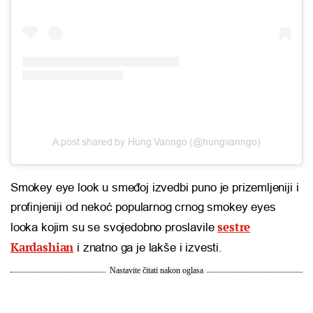
A post shared by Hung Vanngo (@hungvanngo)
Smokey eye look u smeđoj izvedbi puno je prizemljeniji i
profinjeniji od nekoć popularnog crnog smokey eyes
sestre
looka kojim su se svojedobno proslavile
Kardashian
i znatno ga je lakše i izvesti.
Nastavite čitati nakon oglasa