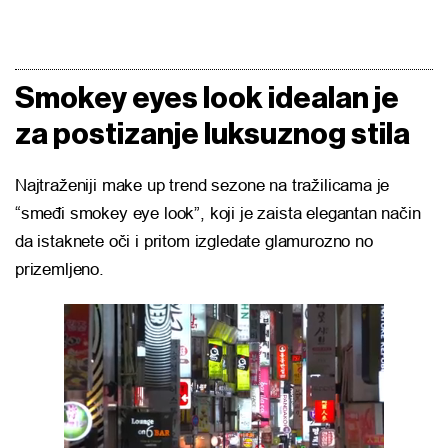
Smokey eyes look idealan je
za postizanje luksuznog stila
Najtraženiji make up trend sezone na tražilicama je
“smeđi smokey eye look”, koji je zaista elegantan način
da istaknete oči i pritom izgledate glamurozno no
prizemljeno.