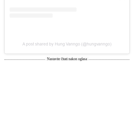
A post shared by Hung Vanngo (@hungvanngo)
Nastavite čitati nakon oglasa