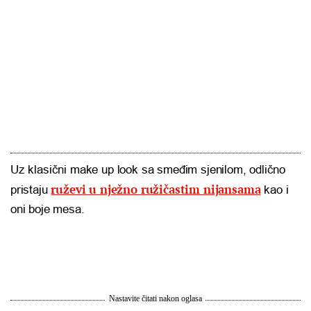
Uz klasični make up look sa smeđim sjenilom, odlično
ruževi u nježno ružičastim nijansama
pristaju
kao i
oni boje mesa.
Nastavite čitati nakon oglasa