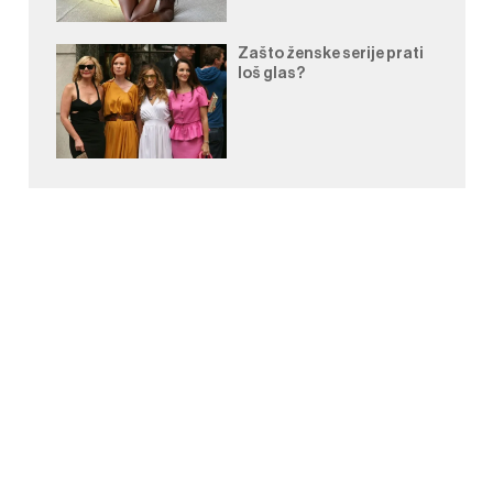
Zašto ženske serije prati
loš glas?