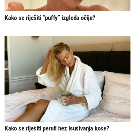
Kako se riješiti “puffy” izgleda očiju?
Kako se riješiti peruti bez isušivanja kose?