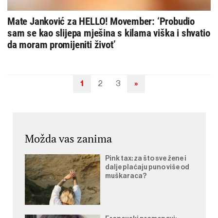
Mate Janković za HELLO! Movember: ‘Probudio
sam se kao slijepa mješina s kilama viška i shvatio
da moram promijeniti život’
1
2
3
»
Navigacija
objava
Možda vas zanima
Pink tax: za što sve žene i
dalje plaćaju puno više od
muškaraca?