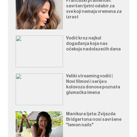
Francuski pramenovi:
savršen ljetni odabir za
sve koji nemaju vremena za
izrast
Vodič kroz najkul
događanja koja nas
očekuju nadolazećih dana
Veliki streaming vodič |
Novi filmovi i serije u
kolovozu donose poznata
glumačka imena
Manikura ljeta: Zvijezda
Bridgertona nosi savršene
"lemon nails"