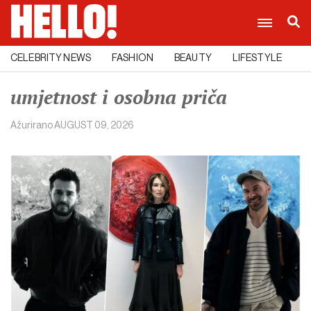
CELEBRITY NEWS
FASHION
BEAUTY
LIFESTYLE
C
umjetnost i osobna priča
Ažurirano
AUGUST 09, 2026