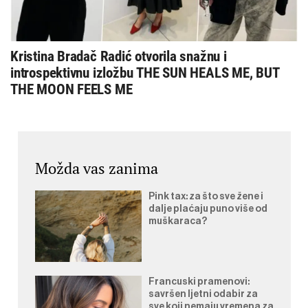
Kristina Bradač Radić otvorila snažnu i
introspektivnu izložbu THE SUN HEALS ME, BUT
THE MOON FEELS ME
Možda vas zanima
Pink tax: za što sve žene i
dalje plaćaju puno više od
muškaraca?
Francuski pramenovi:
savršen ljetni odabir za
sve koji nemaju vremena za