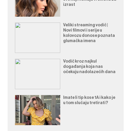
izrast
Veliki streaming vodič |
Novi filmovi i serije u
kolovozu donose poznata
glumačka imena
Vodič kroz najkul
događanja koja nas
očekuju nadolazećih dana
Imate li tip kose 1A i kako je
u tom slučaju tretirati?