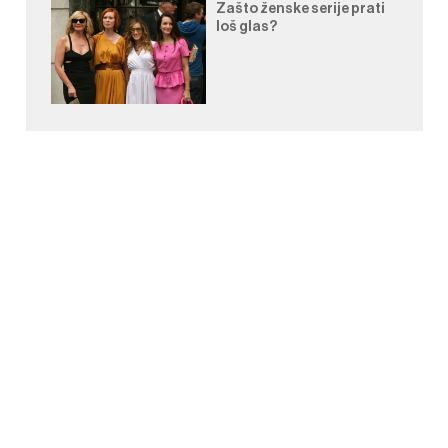
Zašto ženske serije prati
loš glas?