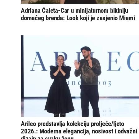
Adriana Ćaleta-Car u minijaturnom bikiniju
domaćeg brenda: Look koji je zasjenio Miami
Arileo predstavlja kolekciju proljeće/ljeto
2026.: Moderna elegancija, nosivost i odvažni
dizajn za svaku ženu