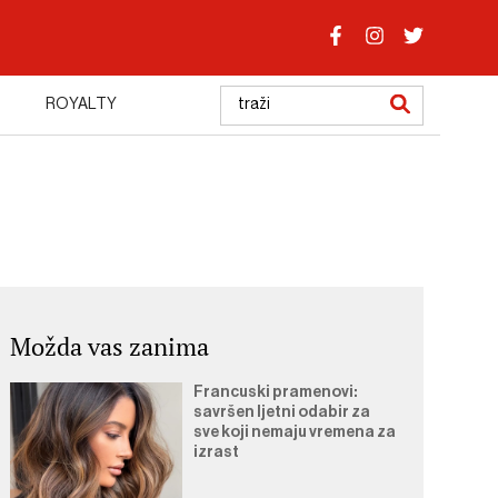
ROYALTY
Možda vas zanima
Francuski pramenovi:
savršen ljetni odabir za
sve koji nemaju vremena za
izrast