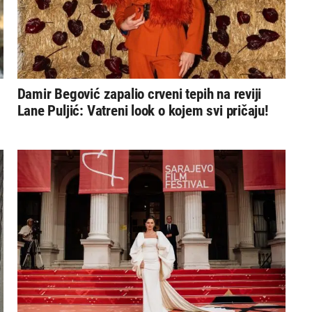
Damir Begović zapalio crveni tepih na reviji
Lane Puljić: Vatreni look o kojem svi pričaju!