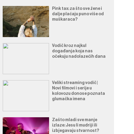
Pink tax: za što sve žene i
dalje plaćaju puno više od
muškaraca?
Vodič kroz najkul
događanja koja nas
očekuju nadolazećih dana
Veliki streaming vodič |
Novi filmovi i serije u
kolovozu donose poznata
glumačka imena
Zašto mladi sve manje
izlaze: Jesu li mudriji ili
izbjegavaju stvarnost?