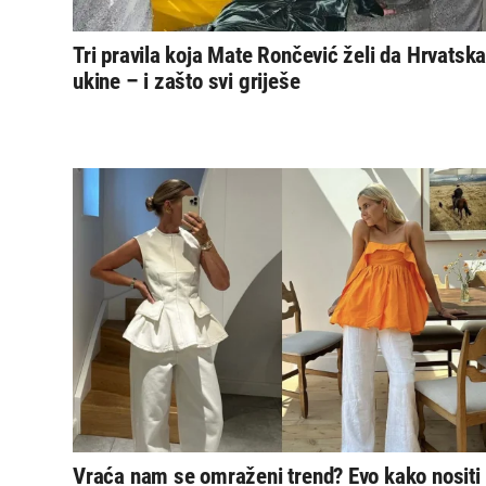
Tri pravila koja Mate Rončević želi da Hrvatsk
ukine – i zašto svi griješe
Vraća nam se omraženi trend? Evo kako nositi