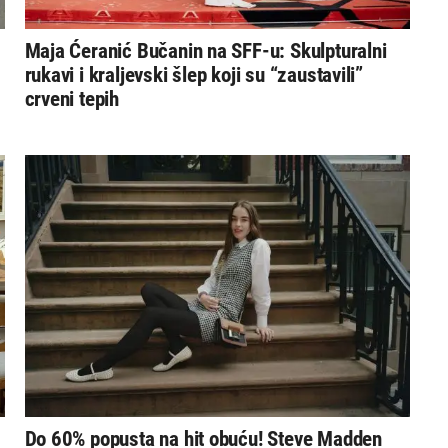
a
Maja Ćeranić Bučanin na SFF-u: Skulpturalni
rukavi i kraljevski šlep koji su “zaustavili”
crveni tepih
Do 60% popusta na hit obuću! Steve Madden