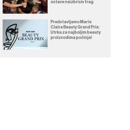
ostave neizbrisiv trag
Predstavljamo Marie
Claire Beauty Grand Prix:
Utrka za najboljim beauty
proizvodima počinje!