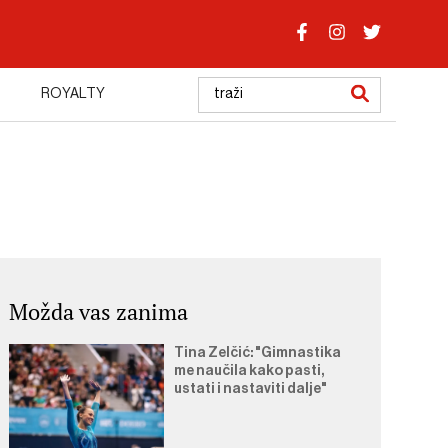
ROYALTY
Možda vas zanima
Tina Zelčić: "Gimnastika
me naučila kako pasti,
ustati i nastaviti dalje"