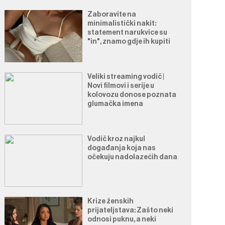
Zaboravite na
minimalistički nakit:
statement narukvice su
"in", znamo gdje ih kupiti
Veliki streaming vodič |
Novi filmovi i serije u
kolovozu donose poznata
glumačka imena
Vodič kroz najkul
događanja koja nas
očekuju nadolazećih dana
Krize ženskih
prijateljstava: Zašto neki
odnosi puknu, a neki