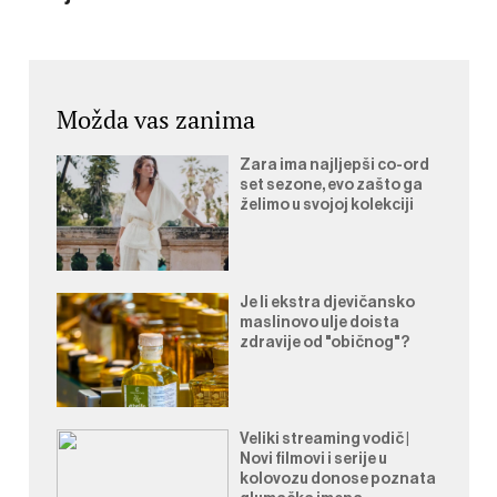
Možda vas zanima
Zara ima najljepši co-ord
set sezone, evo zašto ga
želimo u svojoj kolekciji
Je li ekstra djevičansko
maslinovo ulje doista
zdravije od "običnog"?
Veliki streaming vodič |
Novi filmovi i serije u
kolovozu donose poznata