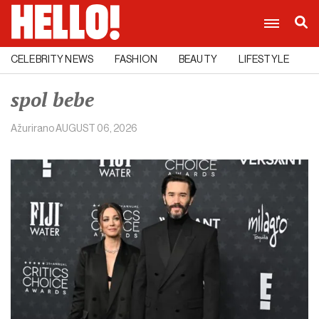
CELEBRITY NEWS
FASHION
BEAUTY
LIFESTYLE
C
spol bebe
Ažurirano
AUGUST 06, 2026