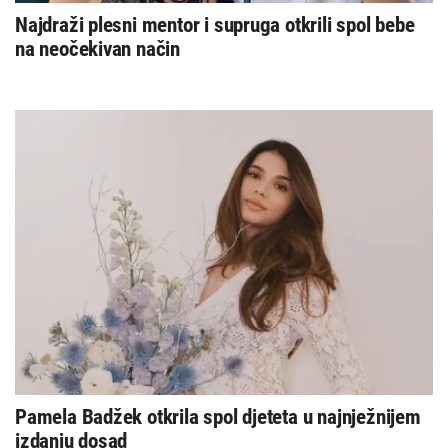
Najdraži plesni mentor i supruga otkrili spol bebe
na neočekivan način
Pamela Badžek otkrila spol djeteta u najnježnijem
izdanju dosad