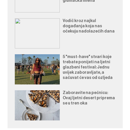
glumačka imena
Vodič kroz najkul
događanja koja nas
očekuju nadolazećih dana
5 "must-have" stvari koje
trebate ponijeti na ljetni
glazbeni festival: Jednu
uvijek zaboravljate, a
sačuvat će vas od ozljeda
Zaboravite na pećnicu:
Ovaj ljetni desert priprema
se u tren oka