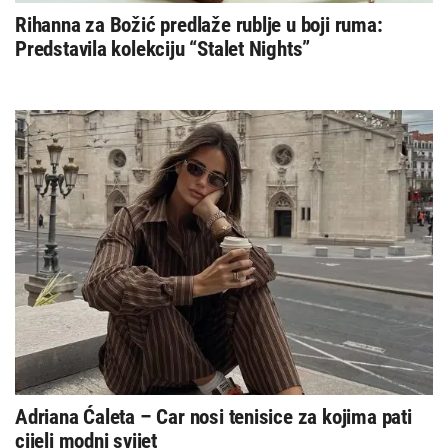
Rihanna za Božić predlaže rublje u boji ruma:
Predstavila kolekciju “Stalet Nights”
Adriana Ćaleta – Car nosi tenisice za kojima pati
cijeli modni svijet