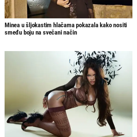
Minea u šljokastim hlačama pokazala kako nositi
smeđu boju na svečani način