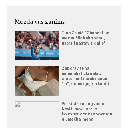
Možda vas zanima
Tina Zelčić: "Gimnastika
me naučila kako pasti,
ustati i nastaviti dalje"
Zaboravite na
minimalistički nakit:
statement narukvice su
"in", znamo gdje ih kupiti
Veliki streaming vodič |
Novi filmovi i serije u
kolovozu donose poznata
glumačka imena