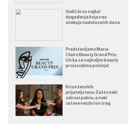
Vodič kroz najkul
događanja koja nas
očekuju nadolazećih dana
Predstavljamo Marie
Claire Beauty Grand Prix:
Utrka za najboljim beauty
proizvodima počinje!
Krize ženskih
prijateljstava: Zašto neki
odnosi puknu, a neki
ostave neizbrisiv trag