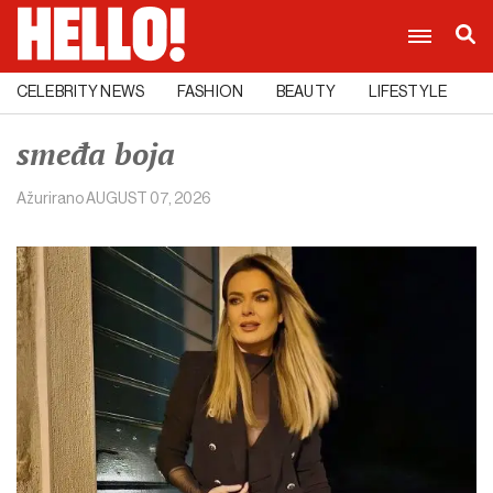
CELEBRITY NEWS
FASHION
BEAUTY
LIFESTYLE
C
smeđa boja
Ažurirano
AUGUST 07, 2026