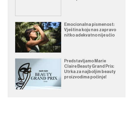
Emocionalna pismenost:
Vještina koju nas zapravo
nitko adekvatno nije učio
Predstavljamo Marie
Claire Beauty Grand Prix:
Utrka za najboljim beauty
proizvodima počinje!