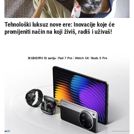
Tehnološki luksuz nove ere: Inovacije koje će
promijeniti način na koji živiš, radiš i uživaš!