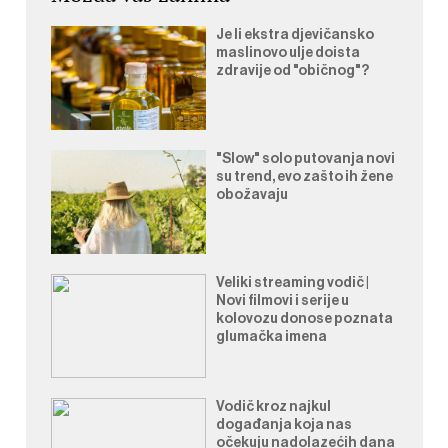
Je li ekstra djevičansko
maslinovo ulje doista
zdravije od "običnog"?
"Slow" solo putovanja novi
su trend, evo zašto ih žene
obožavaju
Veliki streaming vodič |
Novi filmovi i serije u
kolovozu donose poznata
glumačka imena
Vodič kroz najkul
događanja koja nas
očekuju nadolazećih dana