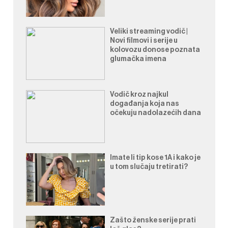
Veliki streaming vodič |
Novi filmovi i serije u
kolovozu donose poznata
glumačka imena
Vodič kroz najkul
događanja koja nas
očekuju nadolazećih dana
Imate li tip kose 1A i kako je
u tom slučaju tretirati?
Zašto ženske serije prati