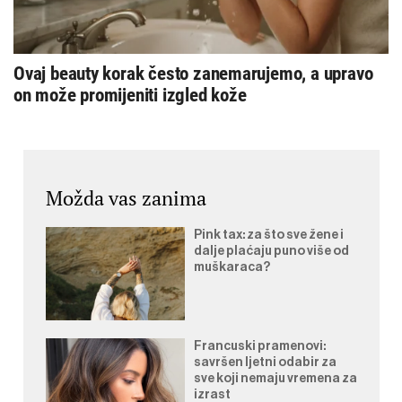
Ovaj beauty korak često zanemarujemo, a upravo
on može promijeniti izgled kože
Možda vas zanima
Pink tax: za što sve žene i
dalje plaćaju puno više od
muškaraca?
Francuski pramenovi:
savršen ljetni odabir za
sve koji nemaju vremena za
izrast