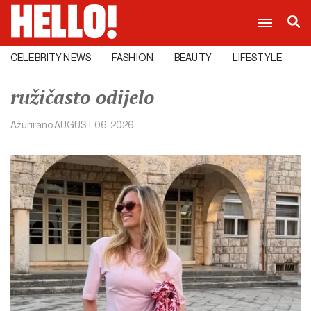
CELEBRITY NEWS
FASHION
BEAUTY
LIFESTYLE
C
ružičasto odijelo
Ažurirano
AUGUST 06, 2026