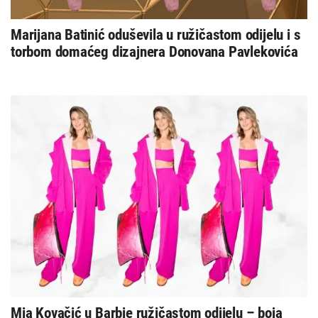
Marijana Batinić oduševila u ružičastom odijelu i s
torbom domaćeg dizajnera Donovana Pavlekovića
Mia Kovačić u Barbie ružičastom odijelu – boja