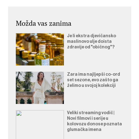
Možda vas zanima
Je li ekstra djevičansko
maslinovo ulje doista
zdravije od "običnog"?
Zara ima najljepši co-ord
set sezone, evo zašto ga
želimo u svojoj kolekciji
Veliki streaming vodič |
Novi filmovi i serije u
kolovozu donose poznata
glumačka imena