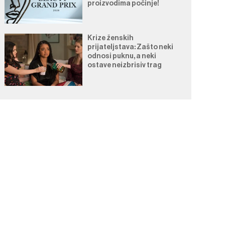
proizvodima počinje!
Krize ženskih
prijateljstava: Zašto neki
odnosi puknu, a neki
ostave neizbrisiv trag