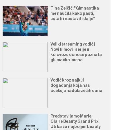
Tina Zelčić: "Gimnastika
me naučila kako pasti,
ustati i nastaviti dalje"
Veliki streaming vodič |
Novi filmovi i serije u
kolovozu donose poznata
glumačka imena
Vodič kroz najkul
događanja koja nas
očekuju nadolazećih dana
Predstavljamo Marie
Claire Beauty Grand Prix:
Utrka za najboljim beauty