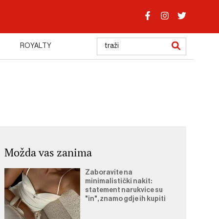
ROYALTY
Možda vas zanima
Zaboravite na
minimalistički nakit:
statement narukvice su
"in", znamo gdje ih kupiti