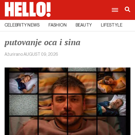
CELEBRITY NEWS
FASHION
BEAUTY
LIFESTYLE
C
putovanje oca i sina
Ažurirano
AUGUST 09, 2026