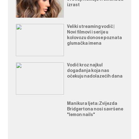
izrast
Veliki streaming vodič |
Novi filmovi i serije u
kolovozu donose poznata
glumačka imena
Vodič kroz najkul
događanja koja nas
očekuju nadolazećih dana
Manikura ljeta: Zvijezda
Bridgertona nosi savršene
"lemon nails"