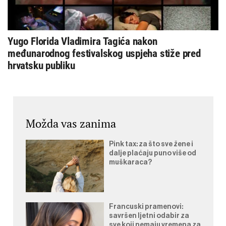
Yugo Florida Vladimira Tagića nakon
međunarodnog festivalskog uspjeha stiže pred
hrvatsku publiku
Možda vas zanima
Pink tax: za što sve žene i
dalje plaćaju puno više od
muškaraca?
Francuski pramenovi:
savršen ljetni odabir za
sve koji nemaju vremena za