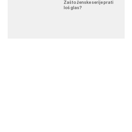
Zašto ženske serije prati
loš glas?