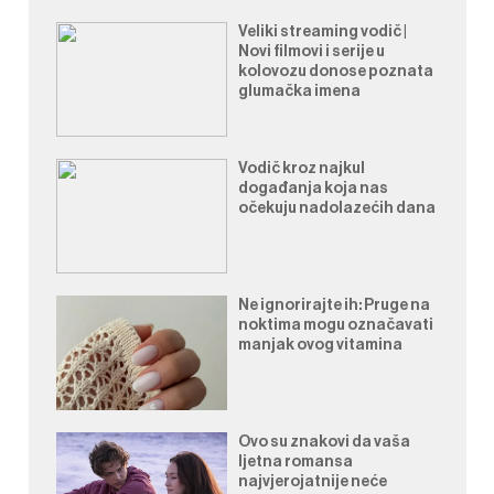
Veliki streaming vodič |
Novi filmovi i serije u
kolovozu donose poznata
glumačka imena
Vodič kroz najkul
događanja koja nas
očekuju nadolazećih dana
Ne ignorirajte ih: Pruge na
noktima mogu označavati
manjak ovog vitamina
Ovo su znakovi da vaša
ljetna romansa
najvjerojatnije neće