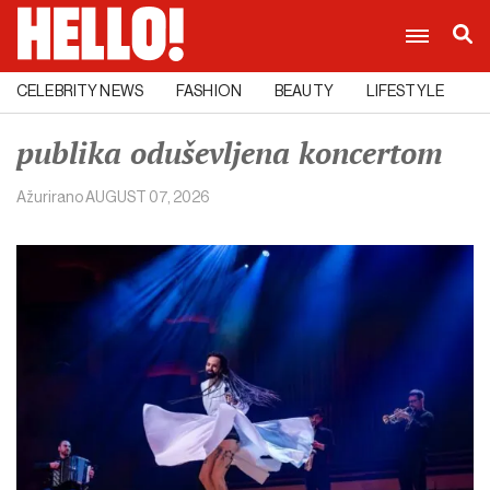
CELEBRITY NEWS
FASHION
BEAUTY
LIFESTYLE
C
publika oduševljena koncertom
Ažurirano
AUGUST 07, 2026