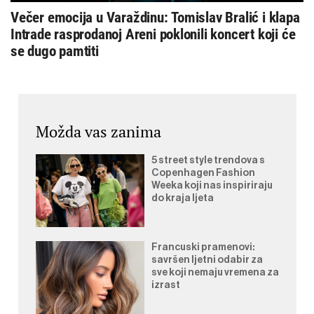
Večer emocija u Varaždinu: Tomislav Bralić i klapa
Intrade rasprodanoj Areni poklonili koncert koji će
se dugo pamtiti
Možda vas zanima
5 street style trendova s
Copenhagen Fashion
Weeka koji nas inspiriraju
do kraja ljeta
Francuski pramenovi:
savršen ljetni odabir za
sve koji nemaju vremena za
izrast