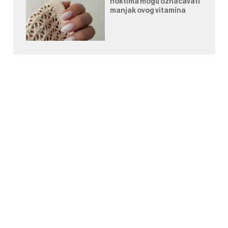
noktima mogu označavati
manjak ovog vitamina