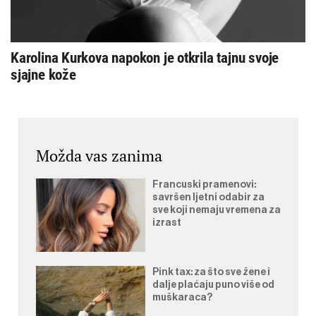
Karolina Kurkova napokon je otkrila tajnu svoje
sjajne kože
Možda vas zanima
Francuski pramenovi:
savršen ljetni odabir za
sve koji nemaju vremena za
izrast
Pink tax: za što sve žene i
dalje plaćaju puno više od
muškaraca?