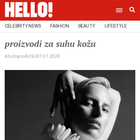
CELEBRITY NEWS
FASHION
BEAUTY
LIFESTYLE
C
proizvodi za suhu kožu
Ažurirano
AUGUST 07, 2026