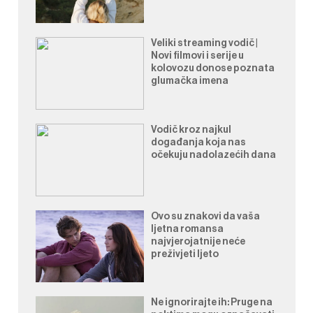
Veliki streaming vodič |
Novi filmovi i serije u
kolovozu donose poznata
glumačka imena
Vodič kroz najkul
događanja koja nas
očekuju nadolazećih dana
Ovo su znakovi da vaša
ljetna romansa
najvjerojatnije neće
preživjeti ljeto
Ne ignorirajte ih: Pruge na