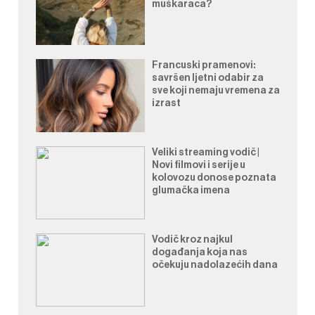
muškaraca?
Francuski pramenovi:
savršen ljetni odabir za
sve koji nemaju vremena za
izrast
Veliki streaming vodič |
Novi filmovi i serije u
kolovozu donose poznata
glumačka imena
Vodič kroz najkul
događanja koja nas
očekuju nadolazećih dana