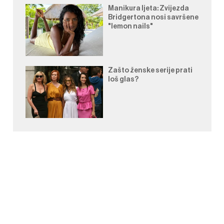
Manikura ljeta: Zvijezda
Bridgertona nosi savršene
"lemon nails"
Zašto ženske serije prati
loš glas?