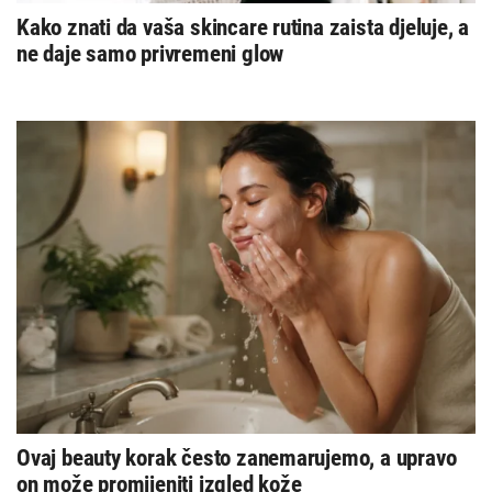
Kako znati da vaša skincare rutina zaista djeluje, a
ne daje samo privremeni glow
Ovaj beauty korak često zanemarujemo, a upravo
on može promijeniti izgled kože