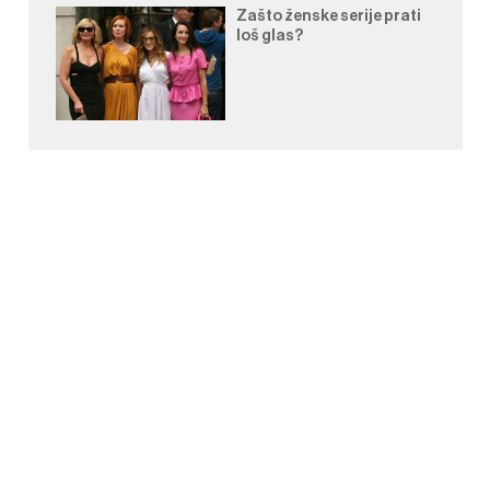
Zašto ženske serije prati
loš glas?