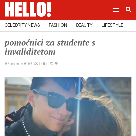
CELEBRITY NEWS
FASHION
BEAUTY
LIFESTYLE
C
pomoćnici za studente s
invaliditetom
Ažurirano
AUGUST 09, 2026