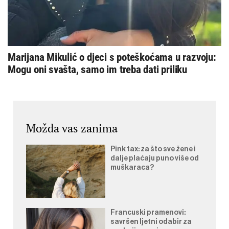
Marijana Mikulić o djeci s poteškoćama u razvoju:
Mogu oni svašta, samo im treba dati priliku
Možda vas zanima
Pink tax: za što sve žene i
dalje plaćaju puno više od
muškaraca?
Francuski pramenovi:
savršen ljetni odabir za