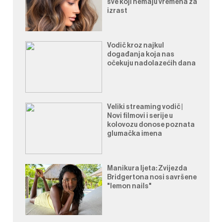
sve koji nemaju vremena za
izrast
Vodič kroz najkul
događanja koja nas
očekuju nadolazećih dana
Veliki streaming vodič |
Novi filmovi i serije u
kolovozu donose poznata
glumačka imena
Manikura ljeta: Zvijezda
Bridgertona nosi savršene
"lemon nails"