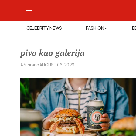
CELEBRITY NEWS
FASHION
B
pivo kao galerija
Ažurirano
AUGUST 06, 2026