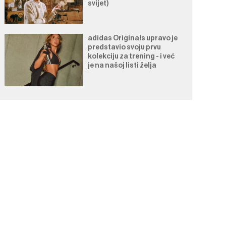
svijet)
adidas Originals upravo je
predstavio svoju prvu
kolekciju za trening - i već
je na našoj listi želja