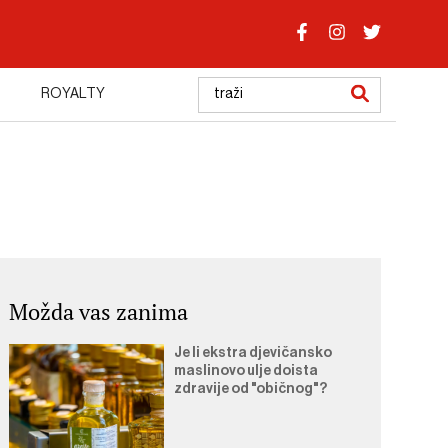
ROYALTY
Možda vas zanima
Je li ekstra djevičansko
maslinovo ulje doista
zdravije od "običnog"?