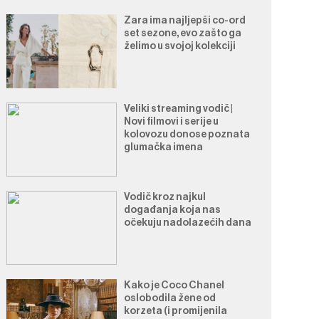
Zara ima najljepši co-ord
set sezone, evo zašto ga
želimo u svojoj kolekciji
Veliki streaming vodič |
Novi filmovi i serije u
kolovozu donose poznata
glumačka imena
Vodič kroz najkul
događanja koja nas
očekuju nadolazećih dana
Kako je Coco Chanel
oslobodila žene od
korzeta (i promijenila